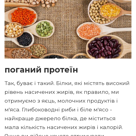
поганий протеїн
Так, буває і такий. Білки, які містять високий
рівень насичених жирів, як правило, ми
отримуємо з яєць, молочних продуктів і
м'яса. Глибоководні риби і біле м'ясо -
найкраще джерело білка, де міститься
мала кількість насичених жирів і калорій.
Якщо ви дійсно хочете отримувати