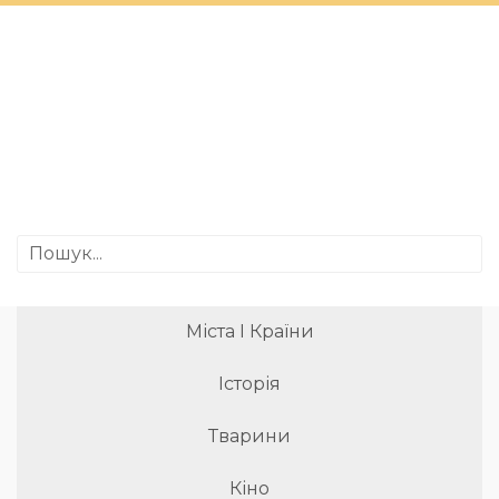
Міста І Країни
Історія
Тварини
Кіно