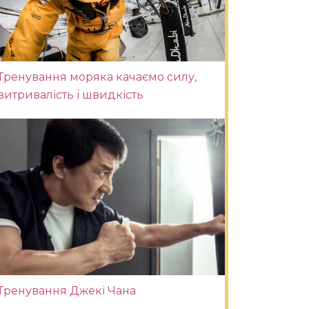
Тренування моряка качаємо силу,
витривалість і швидкість
Тренування Джекі Чана