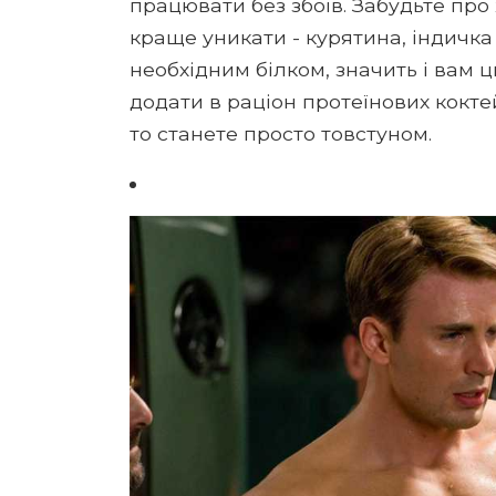
працювати без збоїв. Забудьте про
краще уникати - курятина, індичка
необхідним білком, значить і вам 
додати в раціон протеїнових коктей
то станете просто товстуном.