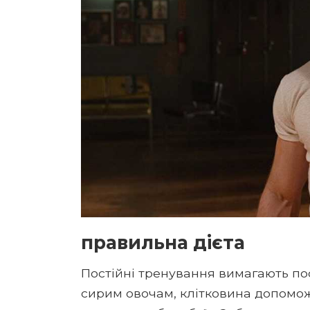
правильна дієта
Постійні тренування вимагають по
сирим овочам, клітковина допомо