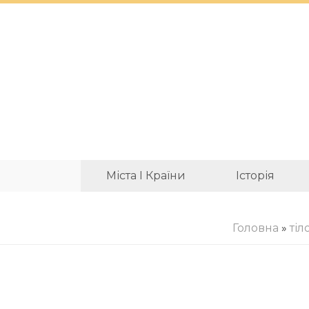
Міста І Країни
Історія
Головна
»
тіл