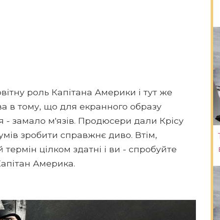
овітну роль Капітана Америки і тут же
а в тому, що для екранного образу
я - замало м'язів. Продюсери дали Крісу
зумів зробити справжнє диво. Втім,
 термін цілком здатні і ви - спробуйте
Капітан Америка.