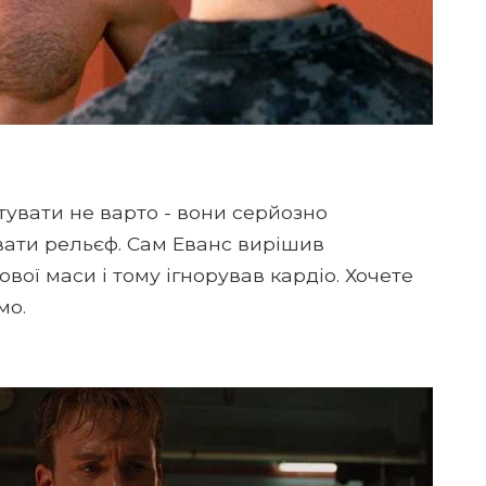
увати не варто - вони серйозно
ати рельєф. Сам Еванс вирішив
ової маси і тому ігнорував кардіо. Хочете
мо.