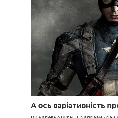
А ось варіативність п
Ви напевно чули, що вправи краще 