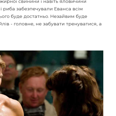
 жирної свинини і навіть яловичини
 і риба забезпечували Еванса всім
цього буде достатньо. Незайвим буде
лів - головне, не забувати тренуватися, а