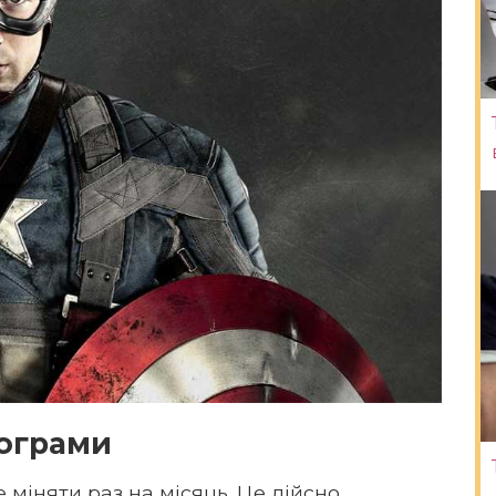
рограми
міняти раз на місяць. Це дійсно