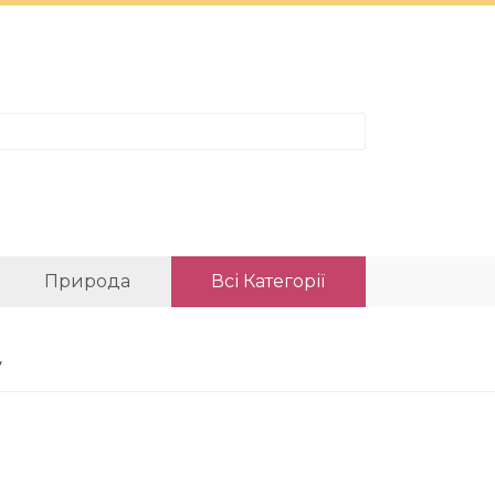
Природа
Всі Категорії
у