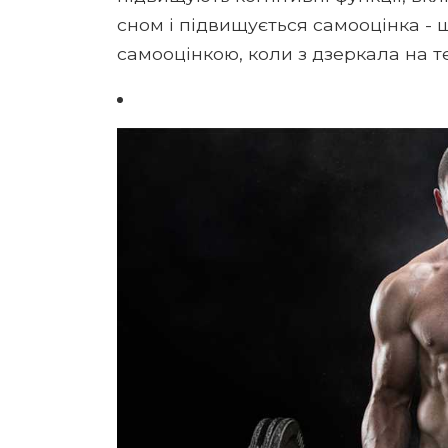
сном і підвищується самооцінка - щ
самооцінкою, коли з дзеркала на 