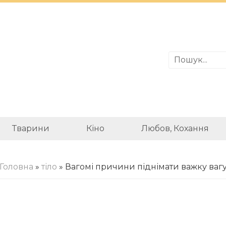
Тварини
Кіно
Любов, Кохання
Головна
»
тіло
» Вагомі причини піднімати важку ваг