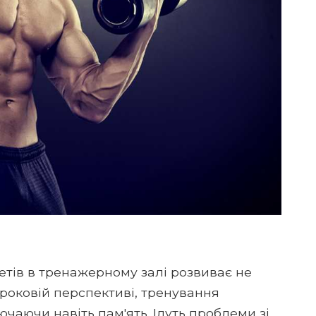
етів в тренажерному залі розвиває не
строковій перспективі, тренування
ючаючи навіть пам'ять. Ідуть проблеми зі