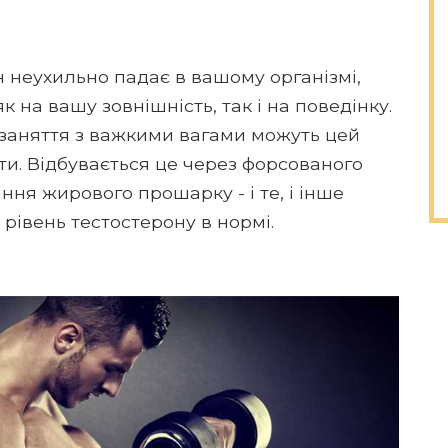
 неухильно падає в вашому організмі,
к на вашу зовнішність, так і на поведінку.
 заняття з важкими вагами можуть цей
и. Відбувається це через форсованого
ання жирового прошарку - і те, і інше
рівень тестостерону в нормі.