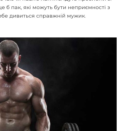
е б пак, які можуть бути неприємності з
тебе дивиться справжній мужик.