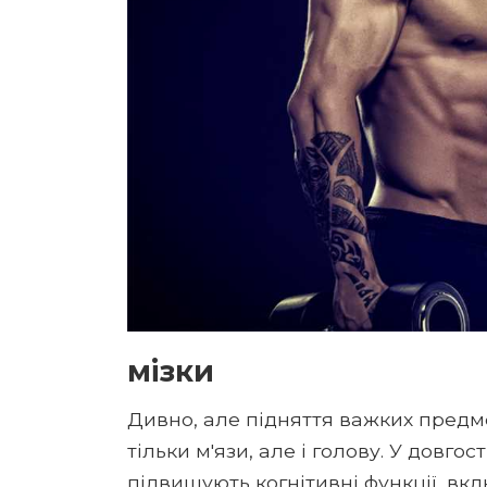
мізки
Дивно, але підняття важких предм
тільки м'язи, але і голову. У довго
підвищують когнітивні функції, вкл