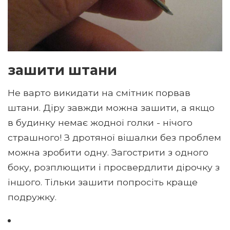
зашити штани
Не варто викидати на смітник порвав
штани. Діру завжди можна зашити, а якщо
в будинку немає жодної голки - нічого
страшного! З дротяної вішалки без проблем
можна зробити одну. Загострити з одного
боку, розплющити і просвердлити дірочку з
іншого. Тільки зашити попросіть краще
подружку.