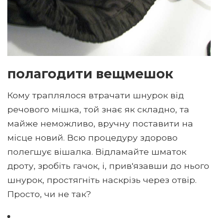
полагодити вещмешок
Кому траплялося втрачати шнурок від
речового мішка, той знає як складно, та
майже неможливо, вручну поставити на
місце новий. Всю процедуру здорово
полегшує вішалка. Відламайте шматок
дроту, зробіть гачок, і, прив'язавши до нього
шнурок, простягніть наскрізь через отвір.
Просто, чи не так?