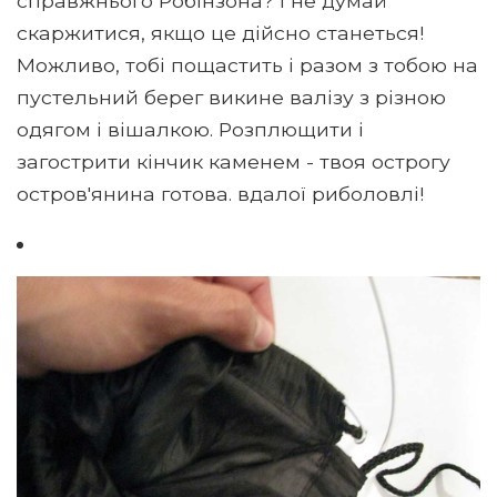
справжнього Робінзона? І не думай
скаржитися, якщо це дійсно станеться!
Можливо, тобі пощастить і разом з тобою на
пустельний берег викине валізу з різною
одягом і вішалкою. Розплющити і
загострити кінчик каменем - твоя острогу
остров'янина готова. вдалої риболовлі!