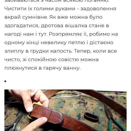
Чистити їх голими руками - задоволення
вкрай сумнівне. Як вже можна було
здогадатися, дротова вішалка стане в
нагоді нам і тут. Розпрямляє її, робимо на
одному кінці невелику петлю і дістаємо
злиплу в грудки капость. Тепер, коли все
чисто, зі спокійною совістю можна
плюхнутися в гарячу ванну.