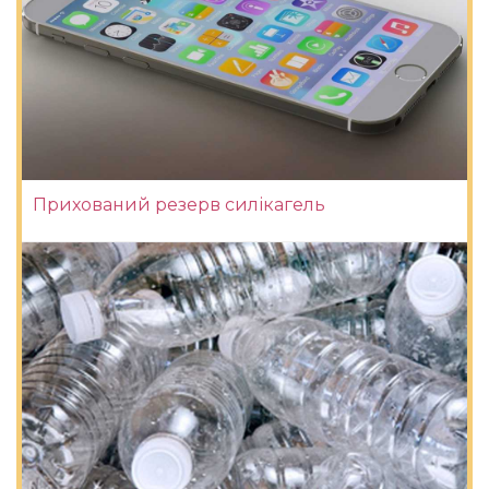
Прихований резерв силікагель