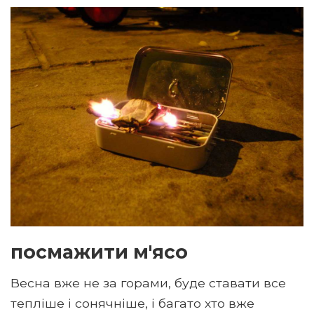
посмажити м'ясо
Весна вже не за горами, буде ставати все
тепліше і сонячніше, і багато хто вже