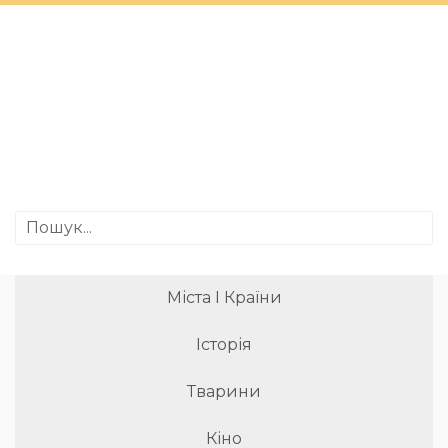
Міста І Країни
Історія
Тварини
Кіно