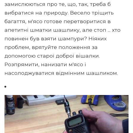
замислюються про те, що, так, треба б
вибратися на природу. Весело тріщить
багаття, м'ясо готове перетворитися в
апетитні шматки шашлику, але стоп ... хто
повинен був взяти шампури? Ніяких
проблем, врятуйте положення за
допомогою старої доброї вішалки.
Розпрямити, нанизати м'ясо і
насолоджуватися відмінним шашликом.