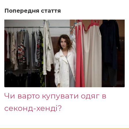
Попередня стаття
Чи варто купувати одяг в
секонд-хенді?