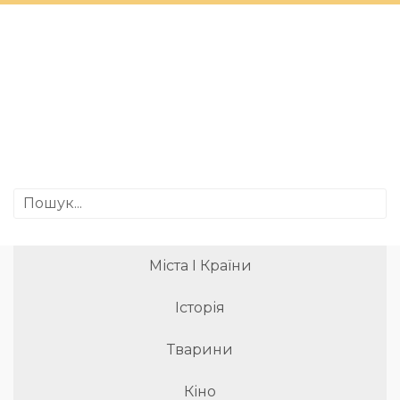
Міста І Країни
Історія
Тварини
Кіно