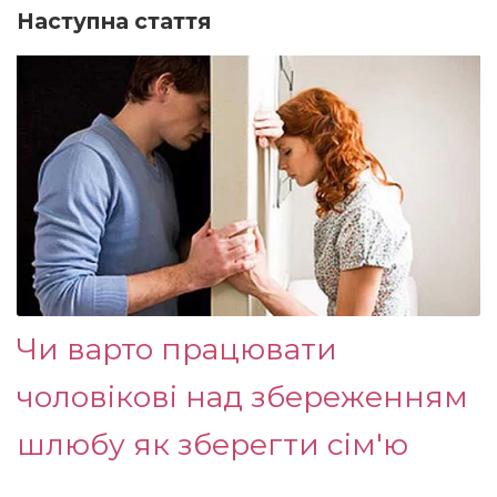
Наступна стаття
Чи варто працювати
чоловікові над збереженням
шлюбу як зберегти сім'ю