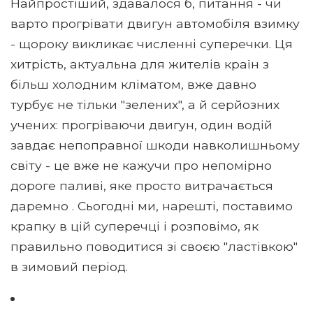
Найпростіший, здавалося б, питання - чи
варто прогрівати двигун автомобіля взимку
- щороку викликає численні суперечки. Ця
хитрість, актуальна для жителів країн з
більш холодним кліматом, вже давно
турбує не тільки "зелених", а й серйозних
учених: прогріваючи двигун, один водій
завдає непоправної шкоди навколишньому
світу - це вже не кажучи про непомірно
дороге паливі, яке просто витрачається
даремно . Сьогодні ми, нарешті, поставимо
крапку в цій суперечці і розповімо, як
правильно поводитися зі своєю "ластівкою"
в зимовий період.