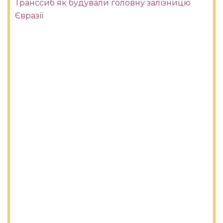
Транссиб як будували головну залізницю
Євразії