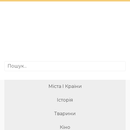
Міста І Країни
Історія
Тварини
Кіно