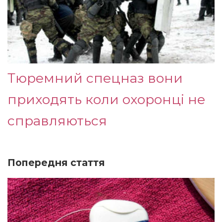
Тюремний спецназ вони
приходять коли охоронці не
справляються
Попередня стаття