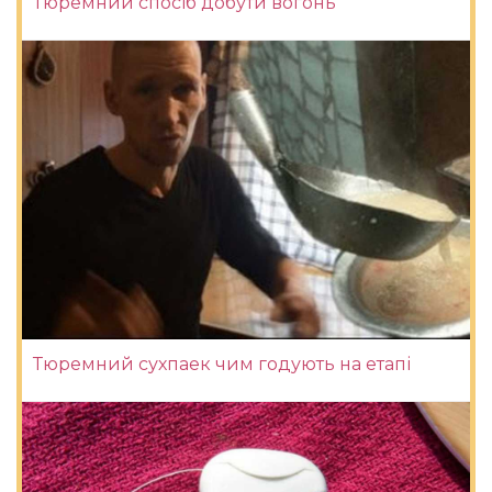
Тюремний спосіб добути вогонь
Тюремний сухпаек чим годують на етапі