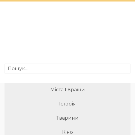
Міста І Країни
Історія
Тварини
Кіно