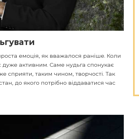
дьгувати
 проста емоція, як вважалося раніше. Коли
ає дуже активним. Саме нудьга спонукає
е сприяти, таким чином, творчості. Так
стан, до якого потрібно віддаватися час