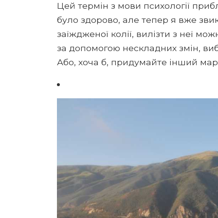
Цей термін з мови психології при
було здорово, але тепер я вже зви
заїждженої колії, вилізти з неї мож
за допомогою нескладних змін, ви
Або, хоча б, придумайте інший мар