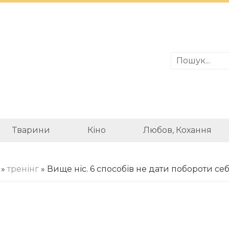
Тварини
Кіно
Любов, Кохання
»
тренінг
» Вище ніс. 6 способів не дати побороти се