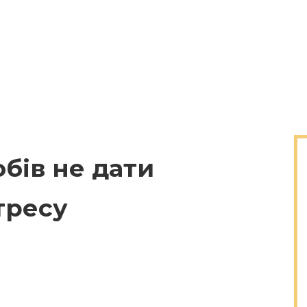
обів не дати
тресу