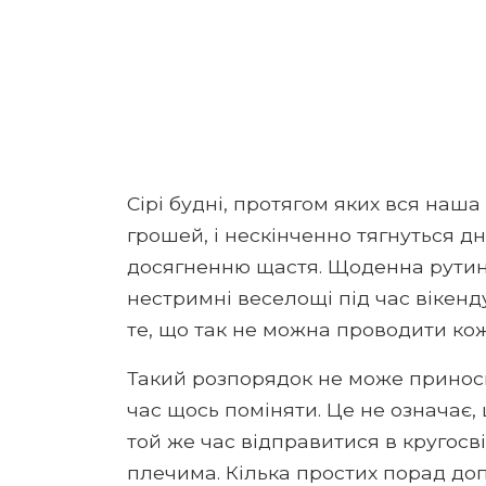
Сірі будні, протягом яких вся наш
грошей, і нескінченно тягнуться дн
досягненню щастя. Щоденна рутина
нестримні веселощі під час вікен
те, що так не можна проводити ко
Такий розпорядок не може принос
час щось поміняти. Це не означає,
той же час відправитися в кругос
плечима. Кілька простих порад д