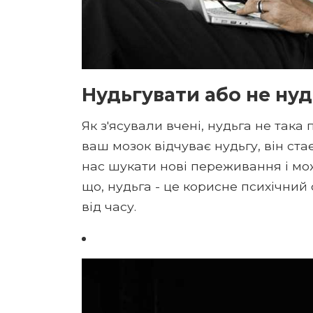
Нудьгувати або не ну
Як з'ясували вчені, нудьга не така
ваш мозок відчуває нудьгу, він ст
нас шукати нові переживання і мож
що, нудьга - це корисне психічний 
від часу.