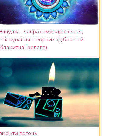
Вішудха - чакра самовираження,
спілкування і творчих здібностей
(блакитна Горлова)
висікти вогонь