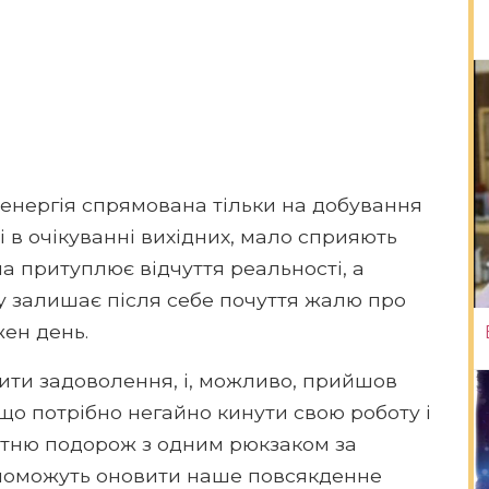
а енергія спрямована тільки на добування
і в очікуванні вихідних, мало сприяють
 притуплює відчуття реальності, а
ду залишає після себе почуття жалю про
жен день.
ити задоволення, і, можливо, прийшов
 що потрібно негайно кинути свою роботу і
вітню подорож з одним рюкзаком за
опоможуть оновити наше повсякденне