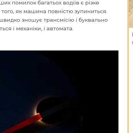
их помилок багатьох водіїв є різке
того, як машина повністю зупиниться.
швидко зношує трансмісію і буквально
ься і механіки, і автомата.