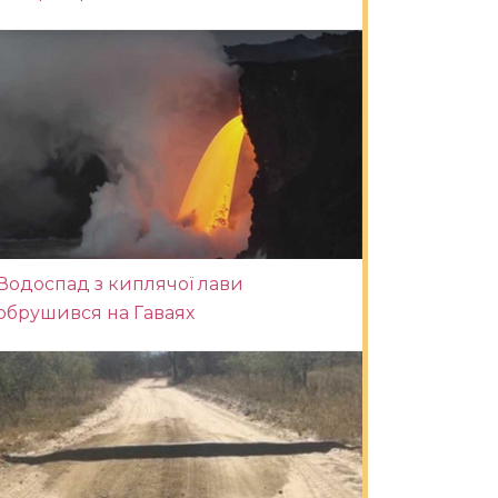
Водоспад з киплячої лави
обрушився на Гаваях