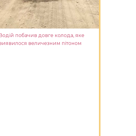
Водій побачив довге колода, яке
виявилося величезним пітоном