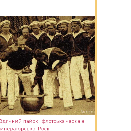
Вдячний пайок і флотська чарка в
імператорської Росії