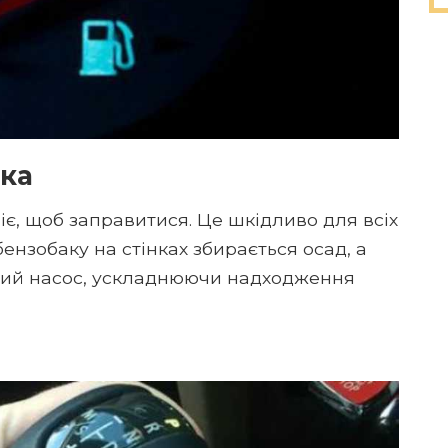
ка
іє, щоб заправитися. Це шкідливо для всіх
ензобаку на стінках збирається осад, а
вний насос, ускладнюючи надходження