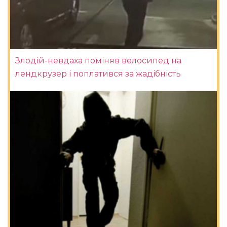
Злодій-невдаха поміняв велосипед на
лендкрузер і поплатився за жадібність