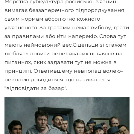
Жорстка субкультура російської в'язниці
вимагає беззаперечного підпорядкування
своїм нормам абсолютно кожного
ув'язненого. За гратами немає вибору, грати
за правилами або йти наперекір. Слова тут
мають неймовірний вес.Сідельци зі стажем
люблять ловити переляканих новачків на
питаннях, яких задавати тут не можна в
принципі. Ответившему невпопад волею-
неволею доводиться, що називається
"відповідати за базар".