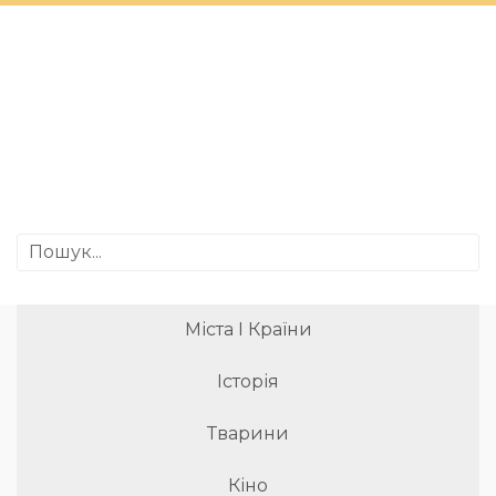
Міста І Країни
Історія
Тварини
Кіно