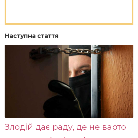
Наступна стаття
Злодій дає раду, де не варто