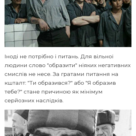
Іноді не потрібно і питань. Для вільної
людини слово "образити" ніяких негативних
смислів не несе. За гратами питання на
кшталт: "Ти образився?" або "Я образив
тебе?" стане причиною як мінімум
серйозних наслідків.