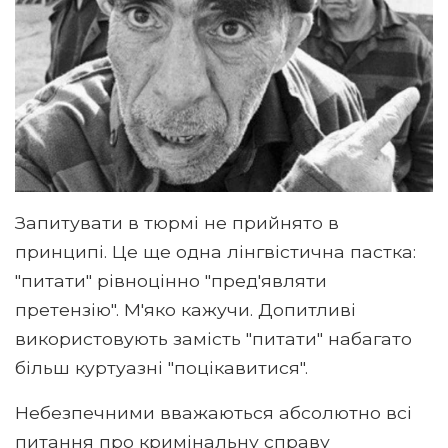
Запитувати в тюрмі не прийнято в
принципі. Це ще одна лінгвістична пастка:
"питати" рівноцінно "пред'являти
претензію". М'яко кажучи. Допитливі
використовують замість "питати" набагато
більш куртуазні "поцікавитися".
Небезпечними вважаються абсолютно всі
питання про кримінальну справу