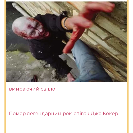
вмираючий світло
Помер легендарний рок-співак Джо Кокер