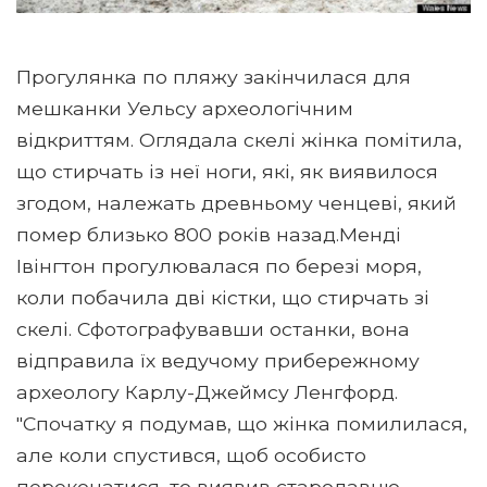
Прогулянка по пляжу закінчилася для
мешканки Уельсу археологічним
відкриттям. Оглядала скелі жінка помітила,
що стирчать із неї ноги, які, як виявилося
згодом, належать древньому ченцеві, який
помер близько 800 років назад.Менді
Івінгтон прогулювалася по березі моря,
коли побачила дві кістки, що стирчать зі
скелі. Сфотографувавши останки, вона
відправила їх ведучому прибережному
археологу Карлу-Джеймсу Ленгфорд.
"Спочатку я подумав, що жінка помилилася,
але коли спустився, щоб особисто
переконатися, то виявив стародавню