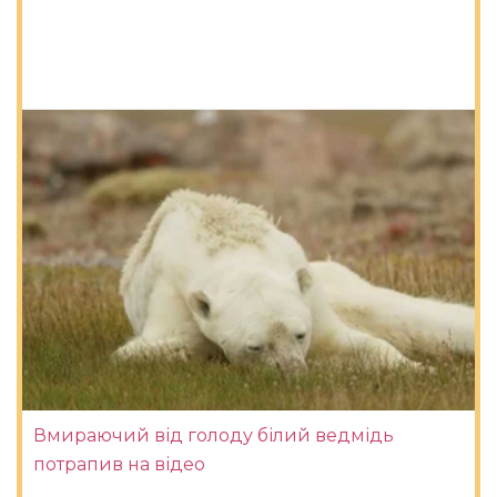
Вмираючий від голоду білий ведмідь
потрапив на відео