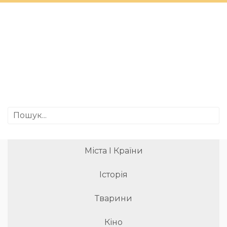
Міста І Країни
Історія
Тварини
Кіно