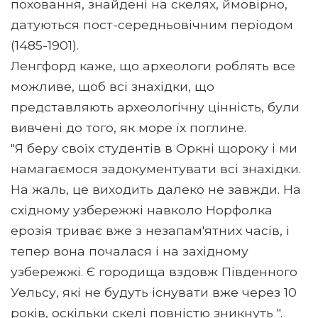
поховання, знайдені на скелях, ймовірно,
датуються пост-середньовічним періодом
(1485-1901).
Ленгфорд каже, що археологи роблять все
можливе, щоб всі знахідки, що
представляють археологічну цінність, були
вивчені до того, як море їх поглине.
"Я беру своїх студентів в Оркні щороку і ми
намагаємося задокументувати всі знахідки.
На жаль, це виходить далеко не завжди. На
східному узбережжі навколо Норфолка
ерозія триває вже з незапам'ятних часів, і
тепер вона почалася і на західному
узбережжі. Є городища вздовж Південного
Уельсу, які не будуть існувати вже через 10
років, оскільки скелі повністю зникнуть ".