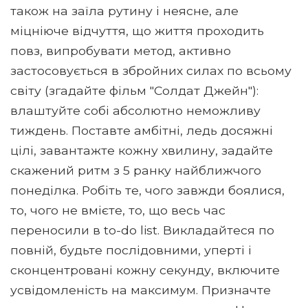
також на заїла рутину і неясне, але
міцніюче відчуття, що життя проходить
повз, випробувати метод, активно
застосовується в збройних силах по всьому
світу (згадайте фільм "Солдат Джейн"):
влаштуйте собі абсолютно неможливу
тиждень. Поставте амбітні, ледь досяжні
цілі, завантажте кожну хвилину, задайте
скажений ритм з 5 ранку найближчого
понеділка. Робіть те, чого завжди боялися,
то, чого не вмієте, то, що весь час
переносили в to-do list. Викладайтеся по
повній, будьте послідовними, уперті і
сконцентровані кожну секунду, включите
усвідомленість на максимум. Призначте