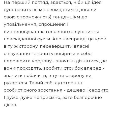
На перший погляд, здається, ніби ця ідея
суперечить всім новомодним (і довели
свою спроможність) тенденціям до
уповільнення, спрощення і
вичленовуванню головного з лушпиння
повсякденної суєти. Але насправді це крок
в ту ж сторону: перевершити власні
очікування - значить повірити в себе,
перевірити кордону - значить дізнатися, де
вони проходять, зробити стрибок вперед -
значить побачити, в ту чи сторону ви
рухаєтеся. Такий собі аутотренінг
особистісного зростання - дешево і сердито.
І дуже-дуже неприємно, зате безперечно
дієво.