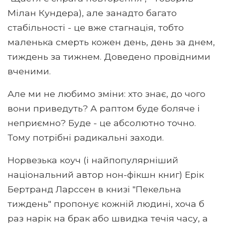
Мілан Кундера), але занадто багато
стабільності - це вже стагнація, тобто
маленька смерть кожен день, день за днем,
тиждень за тижнем. Доведено провідними
вченими.
Але ми не любимо зміни: хто знає, до чого
вони приведуть? А раптом буде боляче і
неприємно? Буде - це абсолютно точно.
Тому потрібні радикальні заходи.
Норвезька коуч (і найпопулярніший
національний автор нон-фікшн книг) Ерік
Бертранд Ларссен в книзі "Пекельна
тиждень" пропонує кожній людині, хоча б
раз нарік на брак або швидка течія часу, а