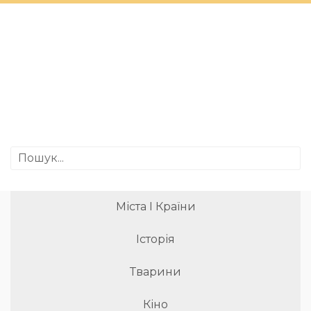
Міста І Країни
Історія
Тварини
Кіно