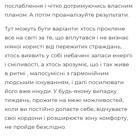
послаблення і чітко дотримуючись власним
планом. А потім проаналізуйте результати.
Тут можуть бути варіанти: хтось прокляне
все на світі за те, що вплутався і не визнає
ніякої користі від пережитих страждань,
хтось виявить у собі небачені запаси енергії
і сміливості, а хтось зрозуміє, що і так живе
в ритмі , малосумісні з гармонійним
людським існуванням, і далі посилювати
його вже нікуди. У будь-якому випадку
тиждень, прожите на межі можливостей,
коли ви постійно долаєте себе, відчуваєте
свої кордони і розширюєте зону комфорту,
не пройде безслідно.