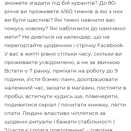
зможете згадати під бій курантів? До 80-
річчя ви проживете 4160 тижнів: в які з них
ви були щасливі? Які тижні навчили вас
чомусь новому? Які наблизили до наміченої
мети? Не дивіться на календар, що не
перегортайте щоденник і стрічку Facebook.
У вас в житті рівно стільки часу, скільки ви
проживаєте усвідомлено, а не за звичкою.
Встати о 7 ранку, приїхати на роботу до 9
години, з'їсти бізнес-ланч, доопрацювати
належний час, заїхати в магазин, постояти в
пробці, встигнути кудись ще, повечеряти,
подивитися серіал / почитати книжку, лягти
спати. Людині властиво чіплятися за
щоденні ритуали і бажати стабільності (
"Щастя є спрага повторення", - говорив