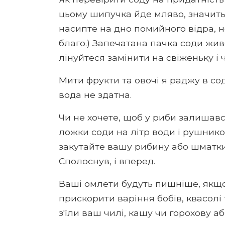
цьому шипучка йде мляво, значить,
насипте на дно помийного відра, 
благо.) Запечатана пачка соди живе 
лінуйтеся замінити на свіженьку і 
Мити фрукти та овочі я раджу в сод
вода не здатна.
Чи не хочете, щоб у риби залишав
ложки соди на літр води і рушник
закутайте вашу рибину або шматки
Сполоснув, і вперед.
Ваші омлети будуть пишніше, якщо 
прискорити варіння бобів, квасолі
з'їли ваш чилі, кашу чи горохову аб