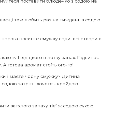
інуйтеся поставити блюдечко з содою на
шафці теж любить раз на тиждень з содою
порога посипте смужку соди, всі отвори в
какають. І від цього в лотку запах. Підсипає
. А готова аромат стоїть ого-го!
лки і маєте чорну смужку? Дитина
 содою затріть, хочете - крейдою
ити затхлого запаху тієї ж содою сухою.
.