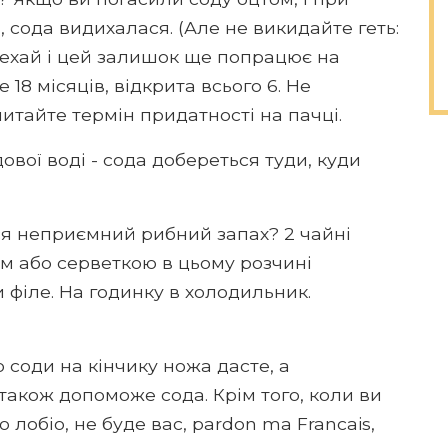
 сода видихалася. (Але не викидайте геть:
нехай і цей залишок ще попрацює на
18 місяців, відкрита всього 6. Не
читайте термін придатності на пачці.
ової воді - сода добереться туди, куди
ся неприємний рибний запах? 2 чайні
ом або серветкою в цьому розчині
 філе. На годинку в холодильник.
соди на кінчику ножа дасте, а
 також допоможе сода. Крім того, коли ви
о лобіо, не буде вас, pardon ma Franсais,