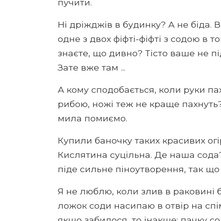
пучити.
Ні дріжджів в будинку? А не біда. 
одне з двох фіфті-фіфті з содою в т
знаєте, що дивно? Тісто ваше не пі
Зате вже там ...
А кому сподобається, коли руки па
рибою, ножі теж не краще пахнуть?
мила помиємо.
Купили баночку таких красивих огір
Кислятина суцільна. Де наша сода?
піде сильне піноутворення, так що
Я не люблю, коли злив в раковині б
ложок соди насипаю в отвір на спі
якщо забилося, то інакше: пачку сол