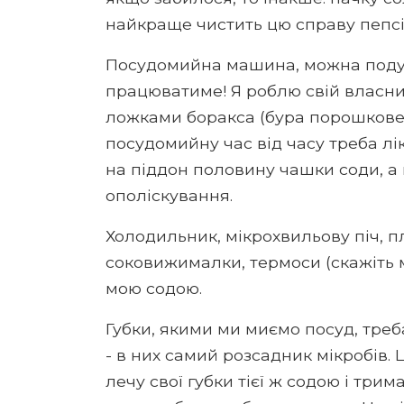
найкраще чистить цю справу пепсі 
Посудомийна машина, можна подум
працюватиме! Я роблю свій власний
ложками боракса (бура порошкове).
посудомийну час від часу треба лік
на піддон половину чашки соди, а
ополіскування.
Холодильник, мікрохвильову піч, п
соковижималки, термоси (скажіть м
мою содою.
Губки, якими ми миємо посуд, треб
- в них самий розсадник мікробів. Ц
лечу свої губки тієї ж содою і трим