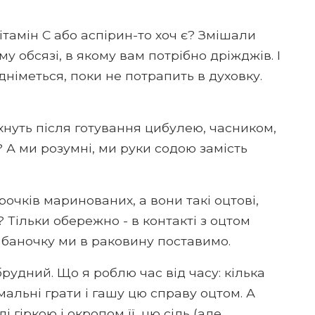
Вітамін С або аспірин-то хоч є? Змішали
ому обсязі, в якому вам потрібно дріжджів. І
дніметься, поки не потрапить в духовку.
хнуть після готування цибулею, часником,
 А ми розумні, ми руки содою замість
очків маринованих, а вони такі оцтові,
 Тільки обережно - в контакті з оцтом
 баночку ми в раковину поставимо.
рудний. Що я роблю час від часу: кілька
мальні грати і гашу цю справу оцтом. А
і гіркою і окропом її, цю сіль (але