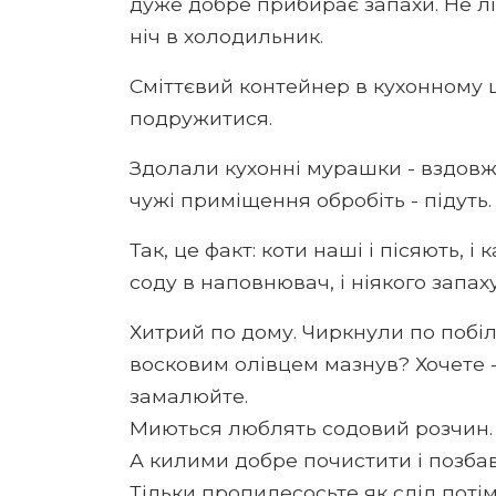
дуже добре прибирає запахи. Не л
ніч в холодильник.
Сміттєвий контейнер в кухонному 
подружитися.
Здолали кухонні мурашки - вздовж 
чужі приміщення обробіть - підуть.
Так, це факт: коти наші і пісяють, і 
соду в наповнювач, і ніякого запаху
Хитрий по дому. Чиркнули по побі
восковим олівцем мазнув? Хочете -
замалюйте.
Миються люблять содовий розчин.
А килими добре почистити і позбав
Тільки пропилесосьте як слід потім