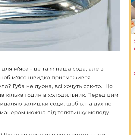
для м'яса - це та ж наша сода, але в
 щоб м'ясо швидко присмажився-
о? Губа не дурна, всі хочуть сяк-то. Що
а кілька годин в холодильник. Перед цим
 видаляю залишки соди, щоб їх на дух не
м манером можна під телятинку молоду
? Якщо ви погасили соду оцтом, і при