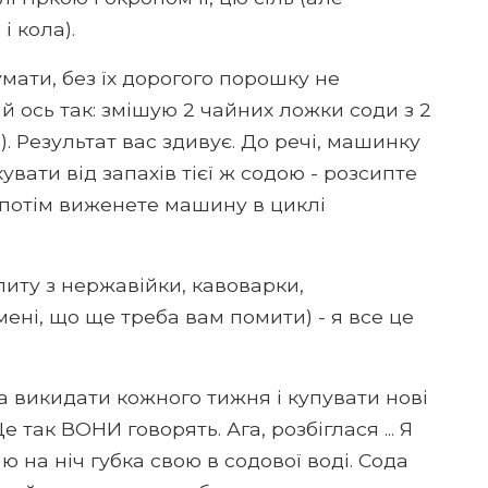
і кола).
ати, без їх дорогого порошку не
 ось так: змішую 2 чайних ложки соди з 2
 Результат вас здивує. До речі, машинку
увати від запахів тієї ж содою - розсипте
 потім виженете машину в циклі
литу з нержавійки, кавоварки,
ені, що ще треба вам помити) - я все це
а викидати кожного тижня і купувати нові
е так ВОНИ говорять. Ага, розбіглася ... Я
аю на ніч губка свою в содової воді. Сода