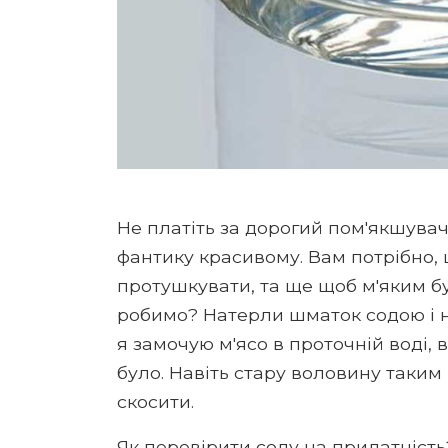
Не платіть за дорогий пом'якшувач 
фантику красивому. Вам потрібно,
протушкувати, та ще щоб м'яким бул
робимо? Натерли шматок содою і н
я замочую м'ясо в проточній воді,
було. Навіть стару воловину таки
скосити.
Як перевірити соду на придатність