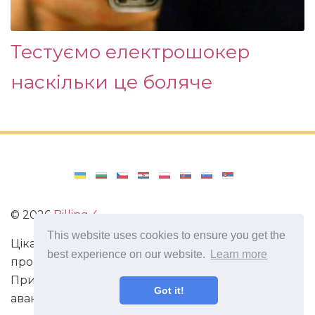
Тестуємо електрошокер
наскільки це боляче
©
2026
Billing 4
This website uses cookies to ensure you get the
Цікаві та захоплюючі факти з усього світу. Статті
best experience on our website.
Learn more
про виживання в непередбачених ситуаціях.
Пригоди, маршрути і спосіб життя сучасного
Got it!
авантюриста. Все про мистецтво магії.