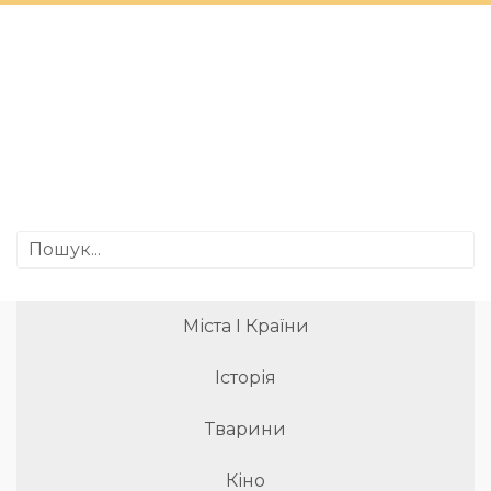
Міста І Країни
Історія
Тварини
Кіно