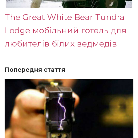
The Great White Bear Tundra
Lodge мобільний готель для
любителів білих ведмедів
Попередня стаття