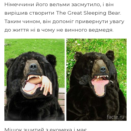
Німеччини його вельми засмутило, і він
вирішив створити The Great Sleeping Bear.
Таким чином, він допоміг привернути увагу
до життя ні в чому не винного ведмедя.
Мішок зшитий з екомеха і має