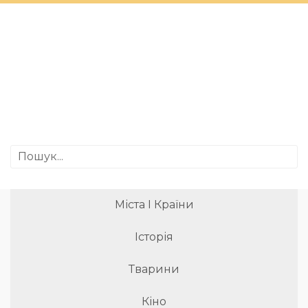
Міста І Країни
Історія
Тварини
Кіно