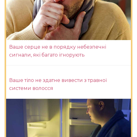
Ваше серце не в порядку небезпечні
сигнали, які багато ігнорують
Ваше тіло не здатне вивести з травної
системи волосся