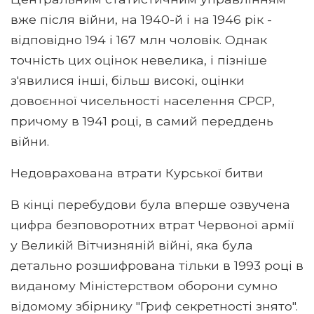
вже після війни, на 1940-й і на 1946 рік -
відповідно 194 і 167 млн ​​чоловік. Однак
точність цих оцінок невелика, і пізніше
з'явилися інші, більш високі, оцінки
довоєнної чисельності населення СРСР,
причому в 1941 році, в самий переддень
війни.
Недоврахована втрати Курської битви
В кінці перебудови була вперше озвучена
цифра безповоротних втрат Червоної армії
у Великій Вітчизняній війні, яка була
детально розшифрована тільки в 1993 році в
виданому Міністерством оборони сумно
відомому збірнику "Гриф секретності знято".