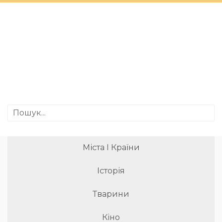
Міста І Країни
Історія
Тварини
Кіно