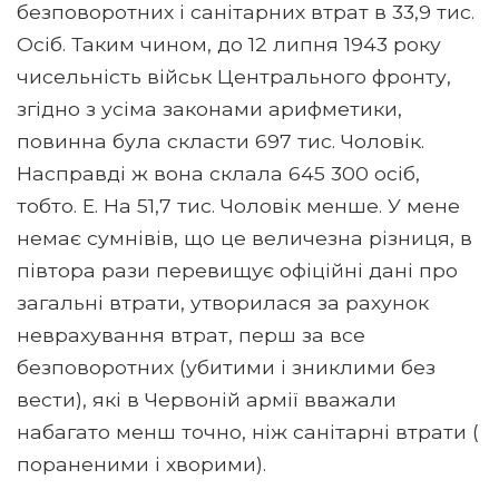
безповоротних і санітарних втрат в 33,9 тис.
Осіб. Таким чином, до 12 липня 1943 року
чисельність військ Центрального фронту,
згідно з усіма законами арифметики,
повинна була скласти 697 тис. Чоловік.
Насправді ж вона склала 645 300 осіб,
тобто. Е. На 51,7 тис. Чоловік менше. У мене
немає сумнівів, що це величезна різниця, в
півтора рази перевищує офіційні дані про
загальні втрати, утворилася за рахунок
неврахування втрат, перш за все
безповоротних (убитими і зниклими без
вести), які в Червоній армії вважали
набагато менш точно, ніж санітарні втрати (
пораненими і хворими).