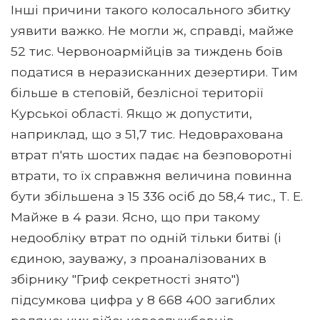
Інші причини такого колосального збитку
уявити важко. Не могли ж, справді, майже
52 тис. Червоноармійців за тиждень боїв
податися в неразисканних дезертири. Тим
більше в степовій, безлісної території
Курської області. Якщо ж допустити,
наприклад, що з 51,7 тис. Недоврахована
втрат п'ять шостих падає на безповоротні
втрати, то їх справжня величина повинна
бути збільшена з 15 336 осіб до 58,4 тис., Т. Е.
Майже в 4 рази. Ясно, що при такому
недообліку втрат по одній тільки битві (і
єдиною, зауважу, з проаналізованих в
збірнику "Гриф секретності знято")
підсумкова цифра у 8 668 400 загиблих