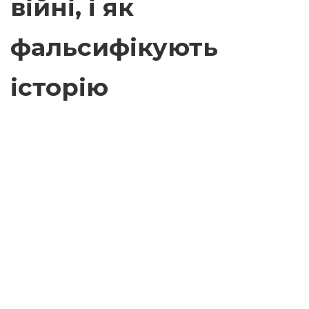
війні, і як
фальсифікують
історію