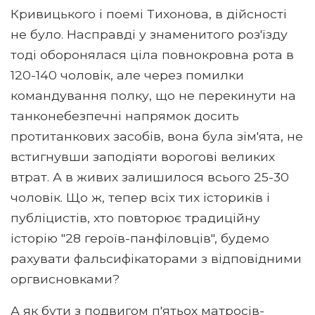
Кривицького і поемі Тихонова, в дійсності
не було. Насправді у знаменитого роз'їзду
тоді оборонялася ціла повнокровна рота в
120-140 чоловік, але через помилки
командування полку, що не перекинути на
танконебезпечні напрямок досить
протитанкових засобів, вона була зім'ята, не
встигнувши заподіяти ворогові великих
втрат. А в живих залишилося всього 25-30
чоловік. Що ж, тепер всіх тих істориків і
публіцистів, хто повторює традиційну
історію "28 героїв-панфіловців", будемо
рахувати фальсифікаторами з відповідними
оргвисновками?
А як бути з подвигом п'ятьох матросів-