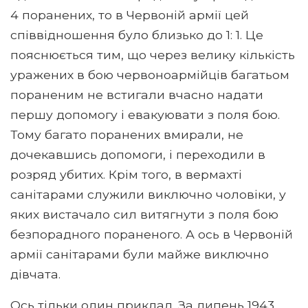
4 поранених, то в Червоній армії цей
співвідношення було близько до 1: 1. Це
пояснюється тим, що через велику кількість
уражених в бою червоноармійців багатьом
пораненим не встигали вчасно надати
першу допомогу і евакуювати з поля бою.
Тому багато поранених вмирали, не
дочекавшись допомоги, і переходили в
розряд убитих. Крім того, в вермахті
санітарами служили виключно чоловіки, у
яких вистачало сил витягнути з поля бою
безпорадного пораненого. А ось в Червоній
армії санітарами були майже виключно
дівчата.
Ось тільки один приклад. За липень 1943