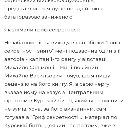
радянських військовослужбовців
представляється дуже ненадійною і
багаторазово заниженою.
Як знімали гриф секретності
Незабаром після виходу в світ збірки "Гриф
секретності знято" мені подзвонив один з її
авторів - капітан 1-го рангу у відставці
Михайло Філімошін. Нині покійний.
Михайло Васильович почув, що я пишу
рецензію на його книгу. Я, в свою чергу,
вказав йому на казус з Центральним
фронтом в Курській битві, який він пояснити
не зумів, хоча, за його визнанням, сам
готував в "Гриф секретності ..." матеріал по
Курській битві. Деякий час по тому, вже в