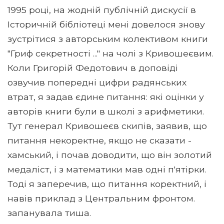
1995 році, на жодній публічній дискусії в
Історичній бібліотеці мені довелося знову
зустрітися з авторським колективом книги
"Гриф секретності ..." на чолі з Кривошеєвим.
Коли Григорій Федотович в доповіді
озвучив попередні цифри радянських
втрат, я задав єдине питання: які оцінки у
авторів книги були в школі з арифметики.
Тут генерал Кривошеєв скипів, заявив, що
питання некоректне, якщо не сказати -
хамський, і почав доводити, що він золотий
медаліст, і з математики мав одні п'ятірки.
Тоді я заперечив, що питання коректний, і
навів приклад з Центральним фронтом.
запанувала тиша.