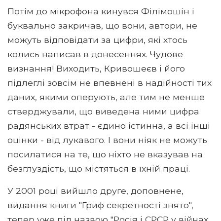
Потім до мікрофона кинувся Філімошін і
буквально закричав, що вони, автори, не
можуть відповідати за цифри, які хтось
колись написав в донесеннях. Чудове
визнання! Виходить, Кривошеєв і його
підлеглі зовсім не впевнені в надійності тих
даних, якими оперують, але тим не менше
стверджували, що виведена ними цифра
радянських втрат - єдино істинна, а всі інші
оцінки - від лукавого. І вони ніяк не можуть
посилатися на те, що ніхто не вказував на
безглуздість, що містяться в їхній праці.
У 2001 році вийшло друге, доповнене,
видання книги "Гриф секретності знято",
тепер уже під назвою "Росія і СРСР у війнах