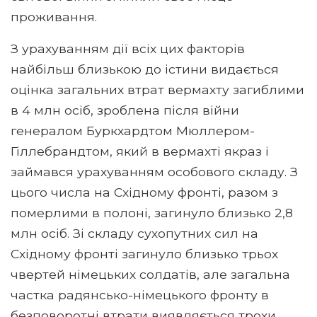
проживання.
З урахуванням дії всіх цих факторів
найбільш близькою до істини видається
оцінка загальних втрат вермахту загиблими
в 4 млн осіб, зроблена після війни
генералом Буркхардтом Мюллером-
Гіллебрандтом, який в вермахті якраз і
займався урахуванням особового складу. З
цього числа на Східному фронті, разом з
померлими в полоні, загинуло близько 2,8
млн осіб. Зі складу сухопутних сил на
Східному фронті загинуло близько трьох
чвертей німецьких солдатів, але загальна
частка радянсько-німецького фронту в
безповоротні втрати виявляється трохи