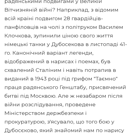
радянськими подвигами у Великій
Вітчизняній війні? Наприклад, з відомим
всій країні подвигом 28 гвардійців-
панфіловців на чолі з політруком Василем
Клочкова, зупинили ціною свого життя
німецькі танки у Дубосекова в листопаді 41-
го. Канонічний варіант легенди,
відображений в нарисах і поемах, був
схвалений Сталіним і навіть потрапив в
виданий в 1943 році під грифом "Таємно"
праця радянського Генштабу, присвячений
битві під Москвою. Але ж незабаром після
війни розслідування, проведене
Міністерством держбезпеки і
прокуратурою, з'ясувало, що того бою у
Дубосєково, який знайомий нам по нарису