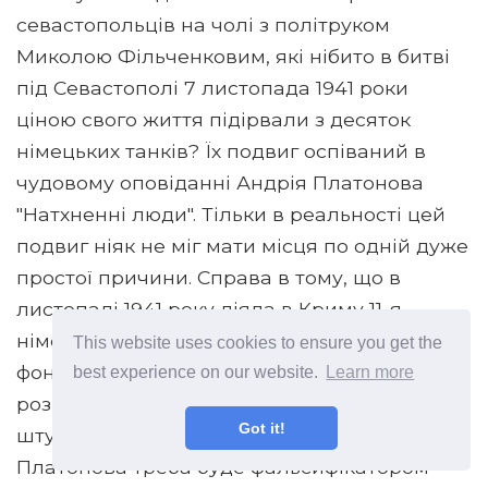
севастопольців на чолі з політруком
Миколою Фільченковим, які нібито в битві
під Севастополі 7 листопада 1941 роки
ціною свого життя підірвали з десяток
німецьких танків? Їх подвиг оспіваний в
чудовому оповіданні Андрія Платонова
"Натхненні люди". Тільки в реальності цей
подвиг ніяк не міг мати місця по одній дуже
простої причини. Справа в тому, що в
листопаді 1941 року діяла в Криму 11-я
німецько-румунська армія генерала Еріха
This website uses cookies to ensure you get the
фон Манштейна не мала в своєму
best experience on our website.
Learn more
розпорядженні жодного танка або
Got it!
штурмового знаряддя. І що ж, тепер і
Платонова треба буде фальсифікатором