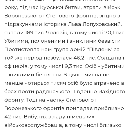
року, під час Курської битви, втрати військ
Воронезького і Степового фронтів, згідно з
підрахунками історика Льва Лопуховський,
склали 189 тис. Чоловік, в тому числі 70,1 тис.
Убитими, полоненими і зниклими безвісти.
Протистояла нам група армій "Південь" за
той же період позбулася 46,2 тис. Солдатів і
офіцерів, у тому числі 9,3 тис. Осіб - убитими
і зниклими без вести. З цього числа не
менше чотирьох тисяч осіб було втрачено в
боях проти радянського Південно-Західного
фронту. Тоді на частку Степового і
Воронезького фронтів припадає приблизно
42 тис. Вибулих з ладу німецьких
військовослужбовців, в тому числі близько