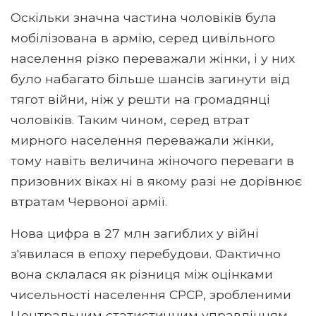
Оскільки значна частина чоловіків була
мобілізована в армію, серед цивільного
населення різко переважали жінки, і у них
було набагато більше шансів загинути від
тягот війни, ніж у решти на громадянці
чоловіків. Таким чином, серед втрат
мирного населення переважали жінки,
тому навіть величина жіночого переваги в
призовних віках ні в якому разі не дорівнює
втратам Червоної армії.
Нова цифра в 27 млн ​​загиблих у війні
з'явилася в епоху перебудови. Фактично
вона склалася як різниця між оцінками
чисельності населення СРСР, зробленими
Центральним статистичним управлінням