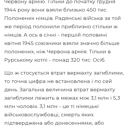
Червону армію. Тільки до початку грудня
1944 року вони взяли близько 450 тис.
Полонених німців. Радянські війська за той
же період полонили приблизно стільки ж
німців. А ось в січні - першій половині
квітня 1945 союзники взяли значно більше
полонених, ніж Червона армія. Тільки в
Рурському котлі - понад 320 тис. Осіб.
Що ж стосується втрат вермахту загиблими,
то точна цифра не встановлена ​​і по сей
день. Загальна величина втрат вермахту
загиблими лежить в межах між 3,1 млн і 5,3
млн чоловік. 3,1 млн - це ті німецькі
військовослужбовці, смерть яких
підтверджена або донесеннями, або