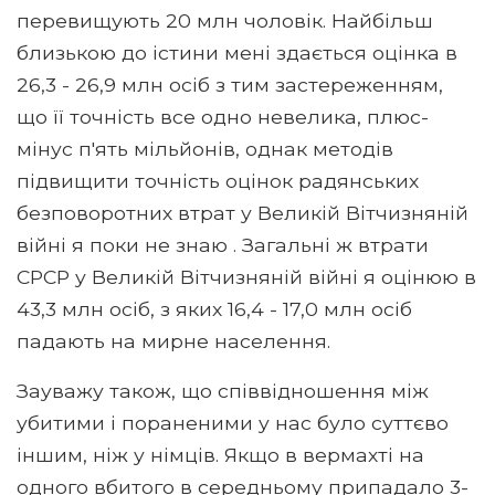
перевищують 20 млн чоловік. Найбільш
близькою до істини мені здається оцінка в
26,3 - 26,9 млн осіб з тим застереженням,
що її точність все одно невелика, плюс-
мінус п'ять мільйонів, однак методів
підвищити точність оцінок радянських
безповоротних втрат у Великій Вітчизняній
війні я поки не знаю . Загальні ж втрати
СРСР у Великій Вітчизняній війні я оцінюю в
43,3 млн осіб, з яких 16,4 - 17,0 млн осіб
падають на мирне населення.
Зауважу також, що співвідношення між
убитими і пораненими у нас було суттєво
іншим, ніж у німців. Якщо в вермахті на
одного вбитого в середньому припадало 3-