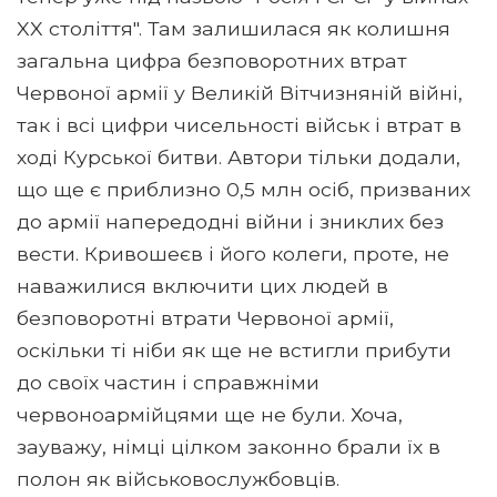
XX століття". Там залишилася як колишня
загальна цифра безповоротних втрат
Червоної армії у Великій Вітчизняній війні,
так і всі цифри чисельності військ і втрат в
ході Курської битви. Автори тільки додали,
що ще є приблизно 0,5 млн осіб, призваних
до армії напередодні війни і зниклих без
вести. Кривошеєв і його колеги, проте, не
наважилися включити цих людей в
безповоротні втрати Червоної армії,
оскільки ті ніби як ще не встигли прибути
до своїх частин і справжніми
червоноармійцями ще не були. Хоча,
зауважу, німці цілком законно брали їх в
полон як військовослужбовців.