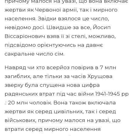
причому малося на увазі, що вона включає
жертви як Червоної армії, так і мирного
населення. Звідки взялося це число,
невідомо досі. Швидше за все, Йосип
Віссаріонович взяв її зі стелі, можливо,
підсвідомо орієнтуючись на давнє
сакральне число сім.
Навряд чи хто всерйоз повірив в 7 млн ​​
загиблих, але тільки за часів Хрущова
зверху була спущена нова цифра
радянських втрат під час війни 1941-1945 рр
.: 20 млн чоловік. Вона також включала
жертви як серед цивільних, так і серед
військових, причому малося на увазі, що
втрати серед мирного населення