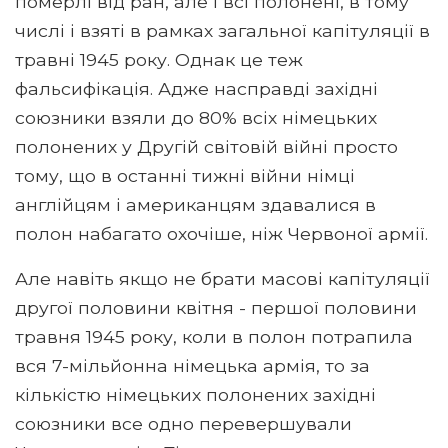
померлі від ран, але і всі полонені, в тому
числі і взяті в рамках загальної капітуляції в
травні 1945 року. Однак це теж
фальсифікація. Адже насправді західні
союзники взяли до 80% всіх німецьких
полонених у Другій світовій війні просто
тому, що в останні тижні війни німці
англійцям і американцям здавалися в
полон набагато охочіше, ніж Червоної армії.
Але навіть якщо не брати масові капітуляції
другої половини квітня - першої половини
травня 1945 року, коли в полон потрапила
вся 7-мільйонна німецька армія, то за
кількістю німецьких полонених західні
союзники все одно перевершували