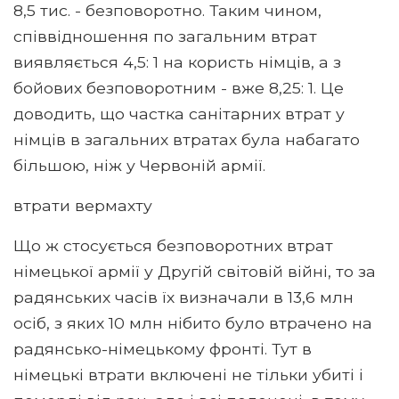
8,5 тис. - безповоротно. Таким чином,
співвідношення по загальним втрат
виявляється 4,5: 1 на користь німців, а з
бойових безповоротним - вже 8,25: 1. Це
доводить, що частка санітарних втрат у
німців в загальних втратах була набагато
більшою, ніж у Червоній армії.
втрати вермахту
Що ж стосується безповоротних втрат
німецької армії у Другій світовій війні, то за
радянських часів їх визначали в 13,6 млн
осіб, з яких 10 млн нібито було втрачено на
радянсько-німецькому фронті. Тут в
німецькі втрати включені не тільки убиті і