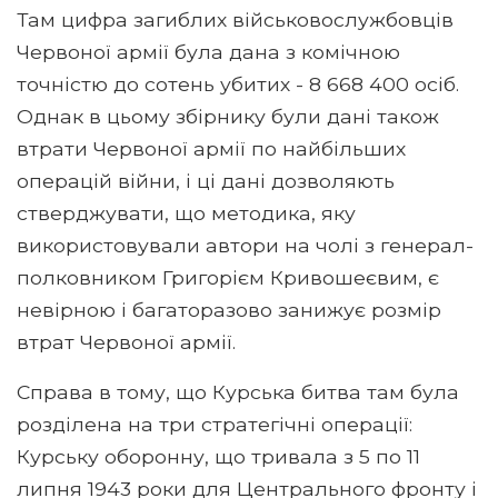
Там цифра загиблих військовослужбовців
Червоної армії була дана з комічною
точністю до сотень убитих - 8 668 400 осіб.
Однак в цьому збірнику були дані також
втрати Червоної армії по найбільших
операцій війни, і ці дані дозволяють
стверджувати, що методика, яку
використовували автори на чолі з генерал-
полковником Григорієм Кривошеєвим, є
невірною і багаторазово занижує розмір
втрат Червоної армії.
Справа в тому, що Курська битва там була
розділена на три стратегічні операції:
Курську оборонну, що тривала з 5 по 11
липня 1943 роки для Центрального фронту і