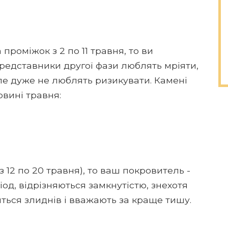
роміжок з 2 по 11 травня, то ви
Представники другої фази люблять мріяти,
але дуже не люблять ризикувати. Камені
вині травня:
 12 по 20 травня), то ваш покровитель -
іод, відрізняються замкнутістю, знехотя
ться злиднів і вважають за краще тишу.