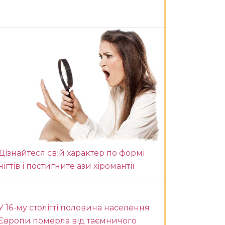
Дізнайтеся свій характер по формі
нігтів і постигните ази хіромантії
У 16-му столітті половина населення
Європи померла від таємничого