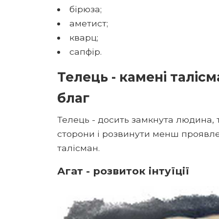
бірюза;
аметист;
кварц;
сапфір.
Телець - камені талісм
благ
Телець - досить замкнута людина, 
сторони і розвинути менш проявлен
талісман.
Агат - розвиток інтуїції