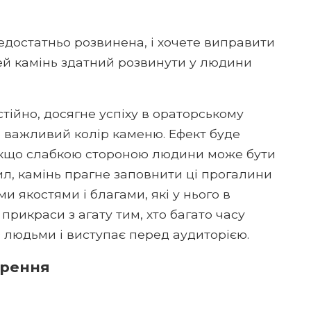
едостатньо розвинена, і хочете виправити
Цей камінь здатний розвинути у людини
стійно, досягне успіху в ораторському
о важливий колір каменю. Ефект буде
якщо слабкою стороною людини може бути
ил, камінь прагне заповнити ці прогалини
ми якостями і благами, які у нього в
прикраси з агату тим, хто багато часу
з людьми і виступає перед аудиторією.
орення