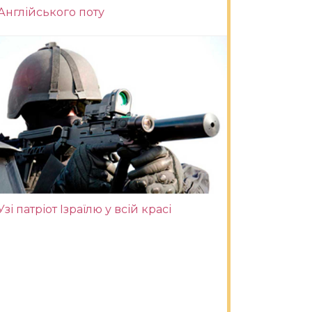
Англійського поту
Узі патріот Ізраїлю у всій красі