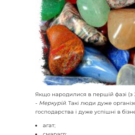
Якщо народилися в першій фазі (з 2
-
Меркурій
. Такі люди дуже органі
господарства і дуже успішні в бізн
агат;
смарагд;