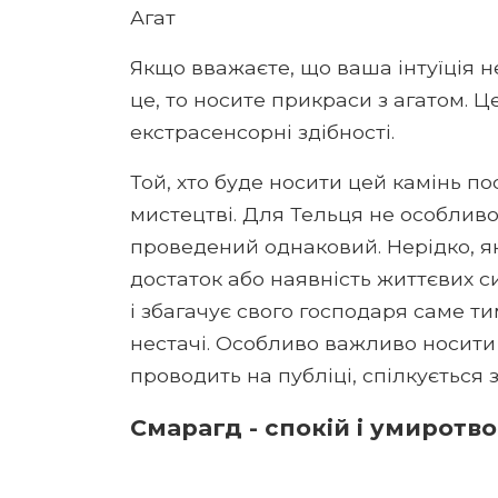
Агат
Якщо вважаєте, що ваша інтуїція н
це, то носите прикраси з агатом. 
екстрасенсорні здібності.
Той, хто буде носити цей камінь по
мистецтві. Для Тельця не особлив
проведений однаковий. Нерідко, 
достаток або наявність життєвих с
і збагачує свого господаря саме ти
нестачі. Особливо важливо носити 
проводить на публіці, спілкується 
Смарагд - спокій і умиротв