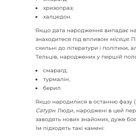
хризопраз;
халцедон.
Якщо дата народження випадає на п
знаходитеся під впливом
місяця
. 
схильні до літератури і політики, 
Тельців, народжених у першій поло
смарагд;
турмалін;
берил.
Якщо народилися в останню фазу (з
Сатурн
. Люди, народжені в цей пер
заводять нових знайомих, дуже боя
Їм підходять такі камені: