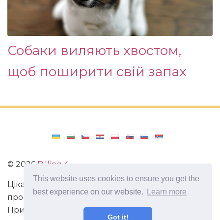
Собаки виляють хвостом,
щоб поширити свій запах
©
2026
Billing 4
This website uses cookies to ensure you get the
Цікаві та захоплюючі факти з усього світу. Статті
best experience on our website.
Learn more
про виживання в непередбачених ситуаціях.
Пригоди, маршрути і спосіб життя сучасного
Got it!