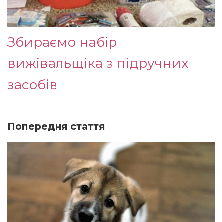
Збираємо набір
вижівальщіка з підручних
засобів
Попередня стаття