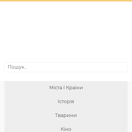
Міста І Країни
Історія
Тварини
Кіно