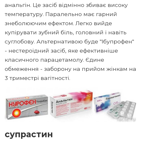
анальгін. Це засіб відмінно збиває високу
температуру. Паралельно має гарний
знеболюючим ефектом. Легко вийде
купірувати зубний біль, головний і навіть
суглобову. Альтернативою буде "Ібупрофен"
- нестероїдний засіб, яке ефективніше
класичного парацетамолу. Єдине
обмеження - заборону на прийом жінкам на
3 триместрі вагітності.
супрастин