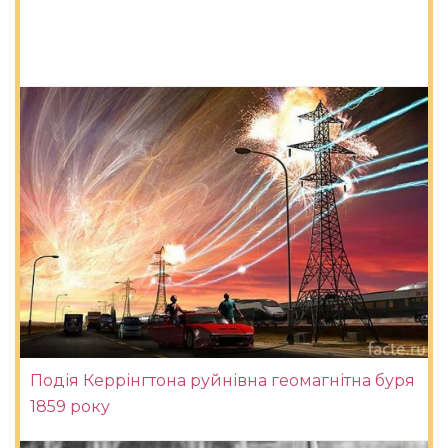
Подія Керрінгтона руйнівна геомагнітна буря
1859 року