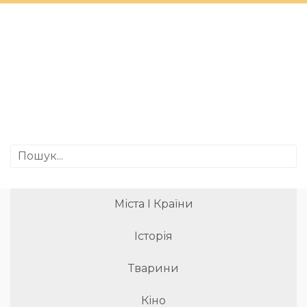
Міста І Країни
Історія
Тварини
Кіно