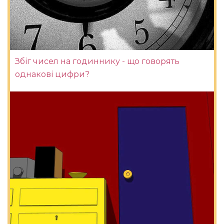
Збіг чисел на годиннику - що говорять
однакові цифри?