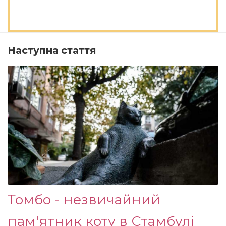
Наступна стаття
Томбо - незвичайний
пам'ятник коту в Стамбулі