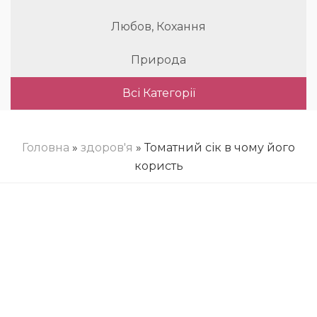
Любов, Кохання
Природа
Всі Категорії
Головна
»
здоров'я
» Томатний сік в чому його
користь