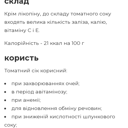
склад
Крім лікопіну, до складу томатного соку
входять велика кількість заліза, калію,
вітаміну С і Е.
Калорійність - 21 ккал на 100 г
користь
Томатний сік корисний:
при захворюваннях очей;
в період авітамінозу;
при анемії;
для відновлення обміну речовин;
при зниженій кислотності шлункового
соку;