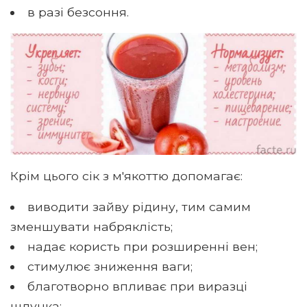
в разі безсоння.
Крім цього сік з м'якоттю допомагає:
виводити зайву рідину, тим самим
зменшувати набряклість;
надає користь при розширенні вен;
стимулює зниження ваги;
благотворно впливає при виразці
шлунка;