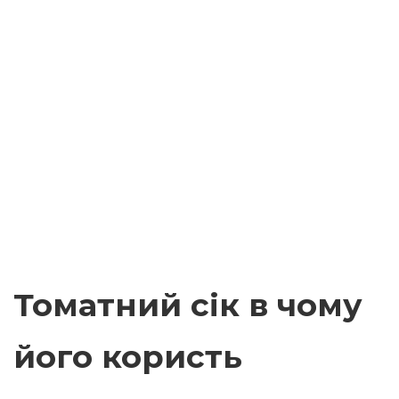
Томатний сік в чому
його користь