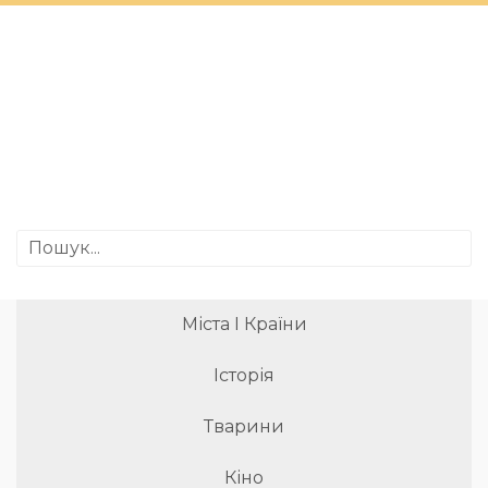
Міста І Країни
Історія
Тварини
Кіно