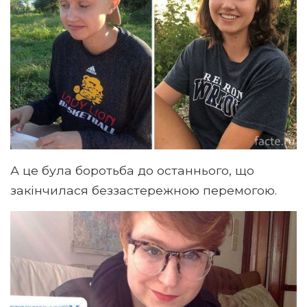
А це була боротьба до останнього, що
закінчилася беззастережною перемогою.