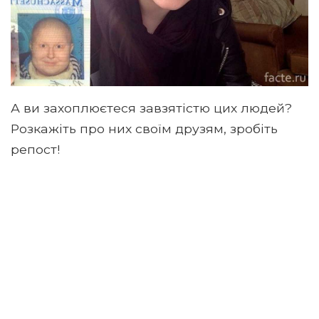
А ви захоплюєтеся завзятістю цих людей?
Розкажіть про них своїм друзям, зробіть
репост!