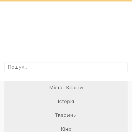
Міста І Країни
Історія
Тварини
Кіно