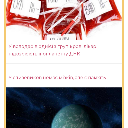
У володарів однієї з груп крові лікарі
підозрюють інопланетну ДНК
У слизевиков немає мізків, але є пам'ять