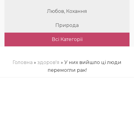
Любов, Кохання
Природа
Всі Категорії
Головна
»
здоров'я
» У них вийшло ці люди
перемогли рак!