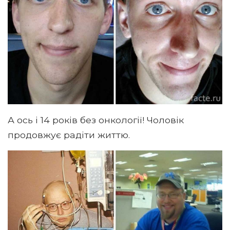
А ось і 14 років без онкології! Чоловік
продовжує радіти життю.