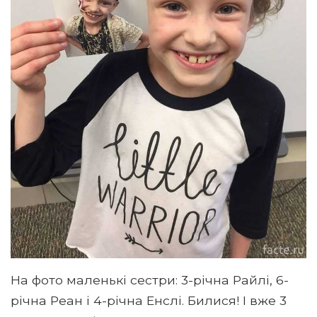
На фото маленькі сестри: 3-річна Райлі, 6-
річна Реан і 4-річна Енслі. Билися! І вже 3