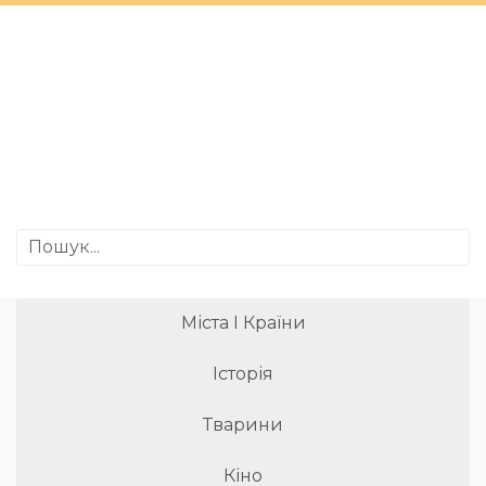
Міста І Країни
Історія
Тварини
Кіно