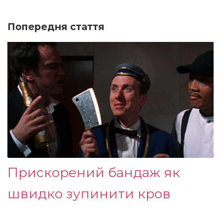
Попередня стаття
Прискорений бандаж як
швидко зупинити кров