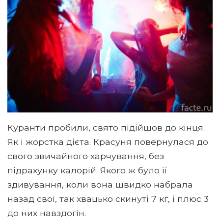
Куранти пробили, свято підійшов до кінця.
Як і жорстка дієта. Красуня повернулася до
свого звичайного харчування, без
підрахунку калорій. Якого ж було її
здивування, коли вона швидко набрала
назад свої, так хвацько скинуті 7 кг, і плюс 3
до них навздогін.