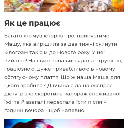
Як це працює
Багато хто чув історію про, припустимо,
Машу, яка вирішила за два тижні скинути
кілограм так сім до Нового року. У неї
вийшло! На святі вона виглядала стрункою,
граціозною, дуже привабливою в новому
обтягуючому плаття. Що ж наша Маша для
цього зробила? Дівчина сіла на експрес
дієту, різко скоротила калораж споживаної
їжі, та й взагалі перестала їсти після 4
години вечора - щоб напевно!