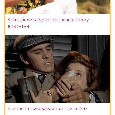
Заспокійлива музика в талановитому
виконанні
Усипляння хлороформом - вигадка?