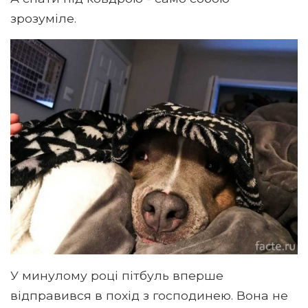
зрозуміле.
У минулому році пітбуль вперше
відправився в похід з господинею. Вона не