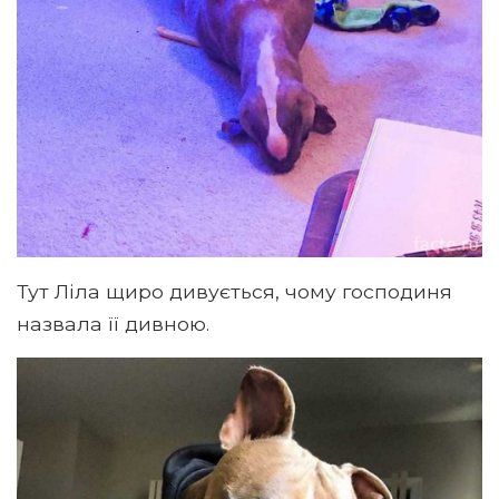
Тут Ліла щиро дивується, чому господиня
назвала її дивною.