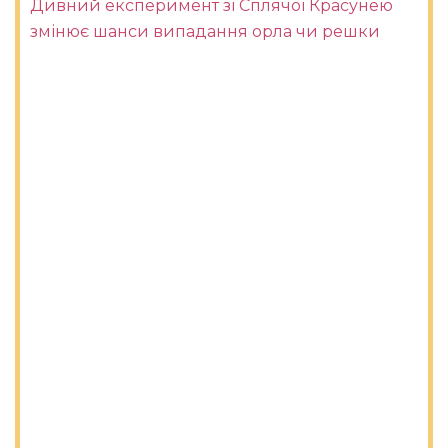
Дивний експеримент зі Сплячої Красунею
змінює шанси випадання орла чи решки