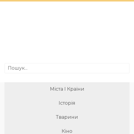
Міста І Країни
Історія
Тварини
Кіно