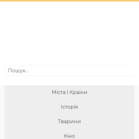
Міста І Країни
Історія
Тварини
Кіно