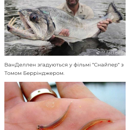
ВанДеллен згадуються у фільмі "Снайпер" з
Томом Беррінджером.