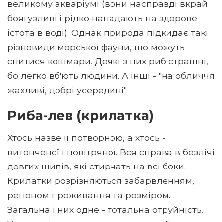
великому акваріумі (вони насправді вкрай
боягузливі і рідко нападають на здорове
істота в воді). Однак природа підкидає такі
різновиди морської фауни, що можуть
снитися кошмари. Деякі з цих риб страшні,
бо легко вб'ють людини. А інші - "на обличчя
жахливі, добрі усередині".
Риба-лев (крилатка)
Хтось назве її потворною, а хтось -
витонченої і повітряної. Вся справа в безлічі
довгих шипів, які стирчать на всі боки.
Крилатки розрізняються забарвленням,
регіоном проживання та розміром.
Загальна і них одне - тотальна отруйність.