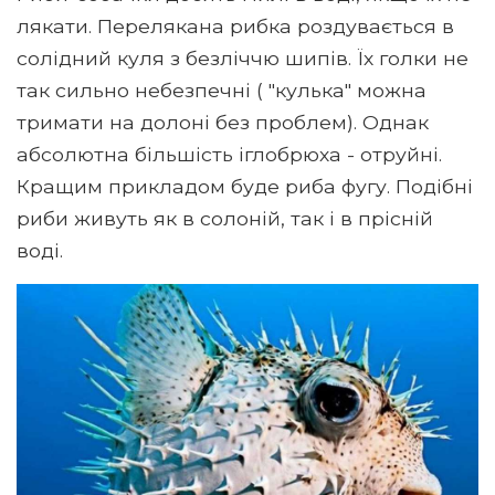
лякати. Перелякана рибка роздувається в
солідний куля з безліччю шипів. Їх голки не
так сильно небезпечні ( "кулька" можна
тримати на долоні без проблем). Однак
абсолютна більшість іглобрюха - отруйні.
Кращим прикладом буде риба фугу. Подібні
риби живуть як в солоній, так і в прісній
воді.