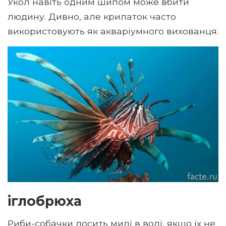
Укол навіть одним шипом може вбити
людину. Дивно, але крилаток часто
використовують як акваріумного вихованця.
іглобрюха
Риби-собачки досить милі в воді, якщо їх не