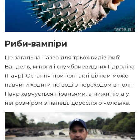
Риби-вампіри
Це загальна назва для трьох видів риб:
Вандель, міноги і скумбриевидних Гідроліка
(Паяр). Остання при контакті цілком може
навчити ходити по воді з переходом в політ.
Паяр харчується піраньями, а нижні ікла у
неї розміром з палець дорослого чоловіка.