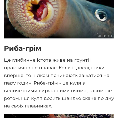
Риба-грім
Це глибинне істота живе на грунті і
практично не плаває. Коли її дослідники
вперше, то цілком починають заїкатися на
пару годин. Риба-грім - це куля з
величезними виряченими очима, таким же
ротом. І ця куля досить швидко скаче по дну
на своїх плавниках.