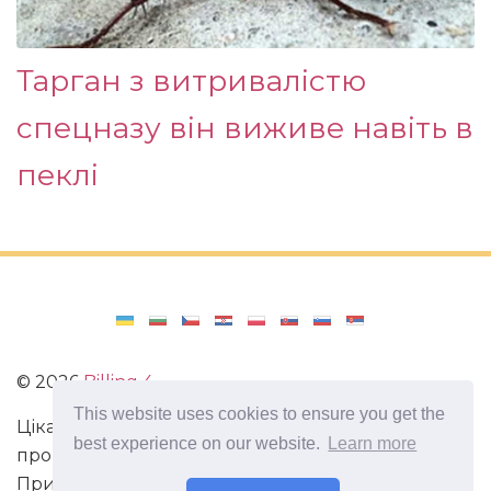
Тарган з витривалістю
спецназу він виживе навіть в
пеклі
©
2026
Billing 4
This website uses cookies to ensure you get the
Цікаві та захоплюючі факти з усього світу. Статті
best experience on our website.
Learn more
про виживання в непередбачених ситуаціях.
Пригоди, маршрути і спосіб життя сучасного