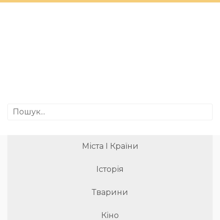
Міста І Країни
Історія
Тварини
Кіно