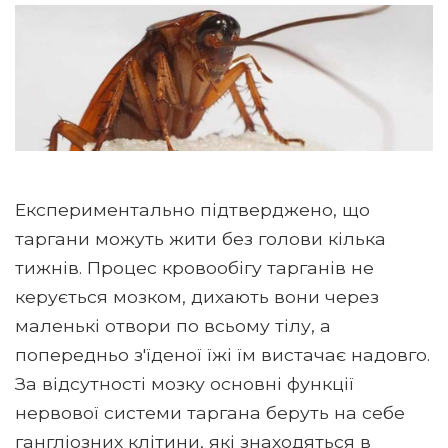
Експериментально підтверджено, що
таргани можуть жити без голови кілька
тижнів. Процес кровообігу тарганів не
керується мозком, дихають вони через
маленькі отвори по всьому тілу, а
попередньо з'їденої їжі їм вистачає надовго.
За відсутності мозку основні функції
нервової системи таргана беруть на себе
гангліозних клітини, які знаходяться в