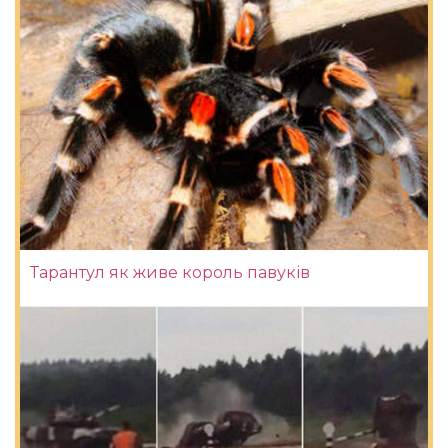
Тарантул як живе король павуків