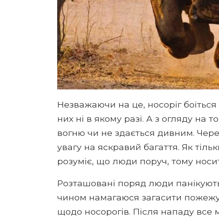
Незважаючи на це, носоріг боїться
них ні в якому разі. А з огляду на т
вогню чи не здається дивним. Чере
увагу на яскравий багаття. Як тіль
розуміє, що люди поруч, тому носит
Розташовані поряд люди панікують,
чином намагаюся загасити пожежу. 
щодо носорогів. Після нападу все 