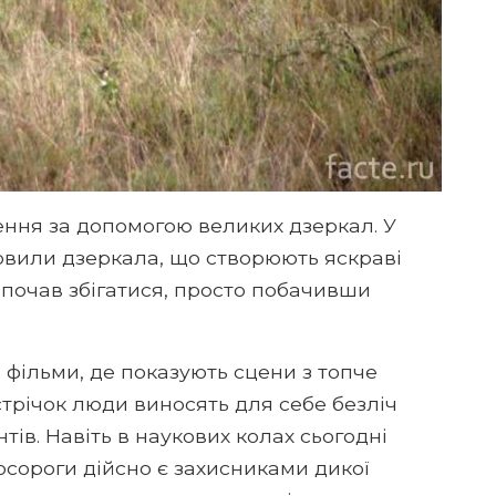
ння за допомогою великих дзеркал. У
овили дзеркала, що створюють яскраві
о почав збігатися, просто побачивши
 фільми, де показують сцени з топче
стрічок люди виносять для себе безліч
тів. Навіть в наукових колах сьогодні
осороги дійсно є захисниками дикої