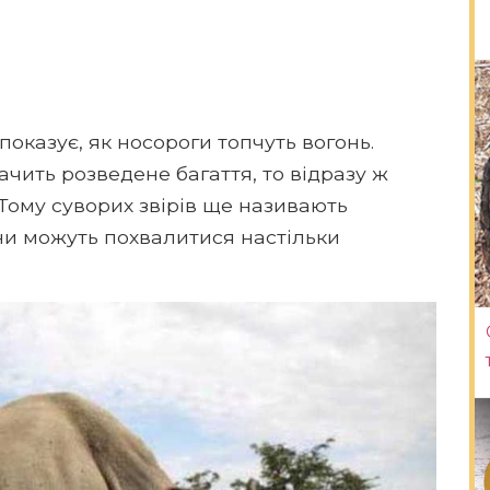
показує, як носороги топчуть вогонь.
чить розведене багаття, то відразу ж
. Тому суворих звірів ще називають
ни можуть похвалитися настільки