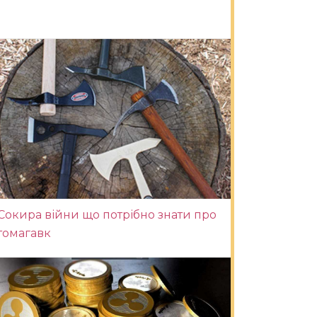
Сокира війни що потрібно знати про
томагавк