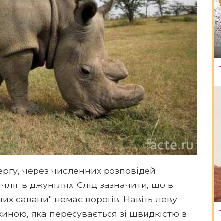
чергу, через численних розповідей
чліг в джунглях. Слід зазначити, що в
х савани" немає ворогів. Навіть леву
иною, яка пересувається зі швидкістю в