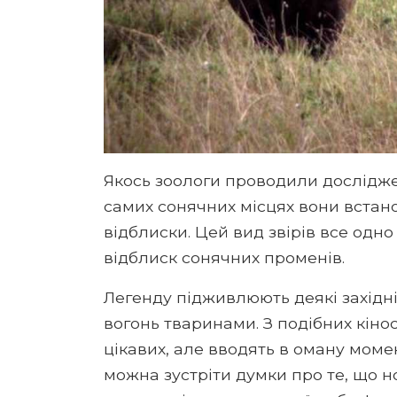
Якось зоологи проводили дослідже
самих сонячних місцях вони встан
відблиски. Цей вид звірів все одн
відблиск сонячних променів.
Легенду підживлюють деякі західні
вогонь тваринами. З подібних кіно
цікавих, але вводять в оману момен
можна зустріти думки про те, що н