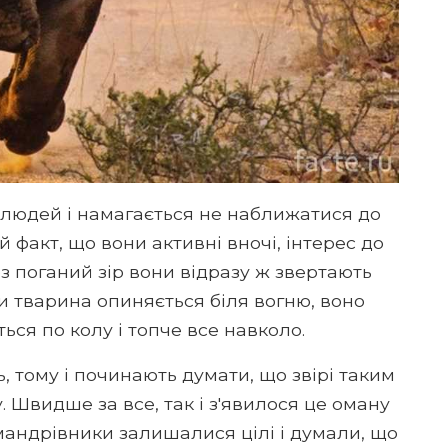
 людей і намагається не наближатися до
ой факт, що вони активні вночі, інтерес до
з поганий зір вони відразу ж звертають
ки тварина опиняється біля вогню, воно
ься по колу і топче все навколо.
 тому і починають думати, що звірі таким
Швидше за все, так і з'явилося це оману
мандрівники залишалися цілі і думали, що