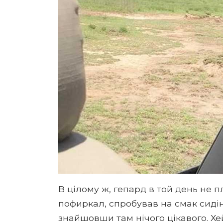
В цілому ж, гепард в той день не 
пофиркал, спробував на смак сидін
знайшовши там нічого цікавого. Хей