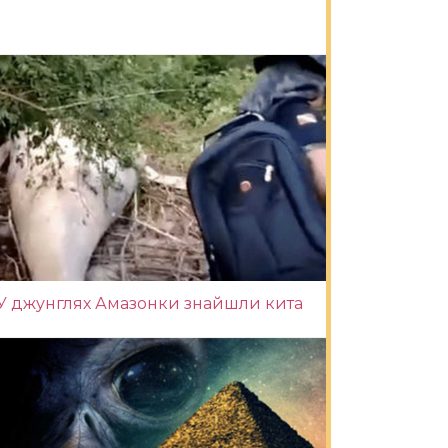
У джунглях Амазонки знайшли кита