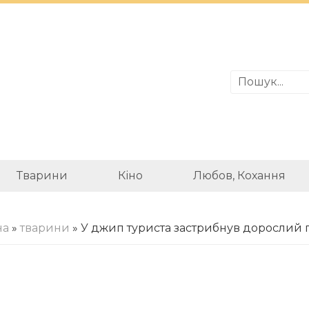
Тварини
Кіно
Любов, Кохання
на
»
тварини
» У джип туриста застрибнув дорослий 