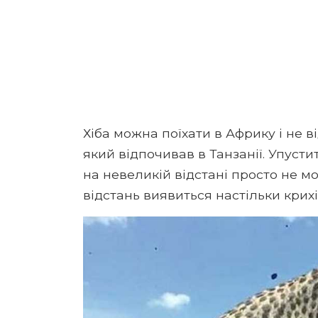
Хіба можна поїхати в Африку і не в
який відпочивав в Танзанії. Упуст
на невеликій відстані просто не мо
відстань виявиться настільки крих