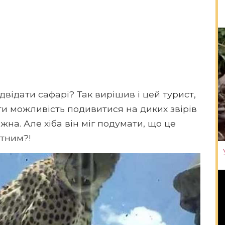
ідвідати сафарі? Так вирішив і цей турист,
ити можливість подивитися на диких звірів
жна. Але хіба він міг подумати, що це
ітним?!