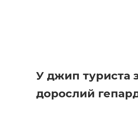
У джип туриста 
дорослий гепар