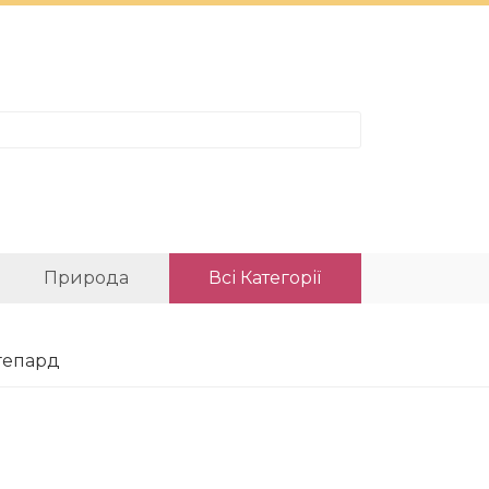
Природа
Всі Категорії
гепард