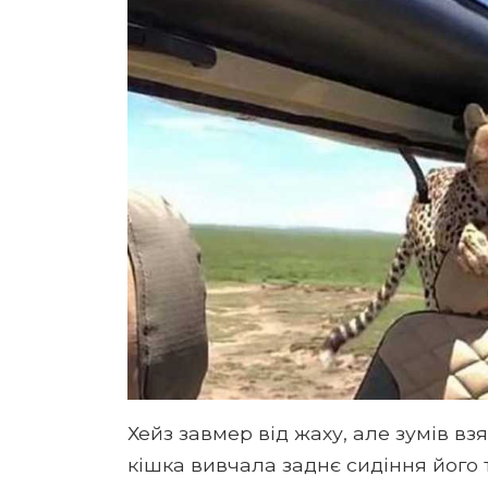
Хейз завмер від жаху, але зумів вз
кішка вивчала заднє сидіння його 