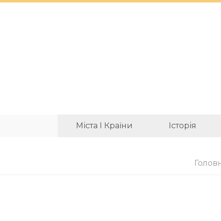
Міста І Країни
Історія
Голов