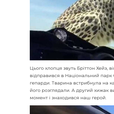
Цього хлопця звуть Бріттон Хейз, в
відправився в Національний парк 
гепарди. Тварина встрибнула на ка
його розглядали. А другий хижак в
момент і знаходився наш герой.