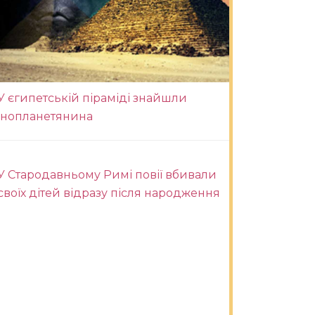
У єгипетській піраміді знайшли
інопланетянина
У Стародавньому Римі повії вбивали
своїх дітей відразу після народження