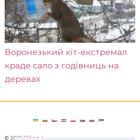
Воронезький кіт-екстремал
краде сало з годівниць на
деревах
©
2026
Billing 4