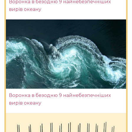
Воронка в безодню 9 найнебезпечніших
вирів океану
Воронка в безодню 9 найнебезпечніших
вирів океану