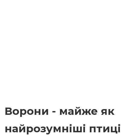
Ворони - майже як
найрозумніші птиці