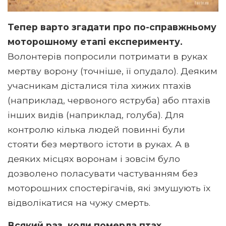
Тепер варто згадати про по-справжньому
моторошному етапі експерименту.
Волонтерів попросили потримати в руках
мертву ворону (точніше, її опудало). Деяким
учасникам дісталися тіла хижих птахів
(наприклад, червоного яструба) або птахів
інших видів (наприклад, голуба). Для
контролю кілька людей повинні були
стояти без мертвого істоти в руках. А в
деяких місцях воронам і зовсім було
дозволено поласувати частуванням без
моторошних спостерігачів, які змушують їх
відволікатися на чужу смерть.
Всякий раз, коли померла птах