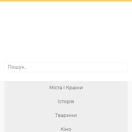
Міста І Країни
Історія
Тварини
Кіно