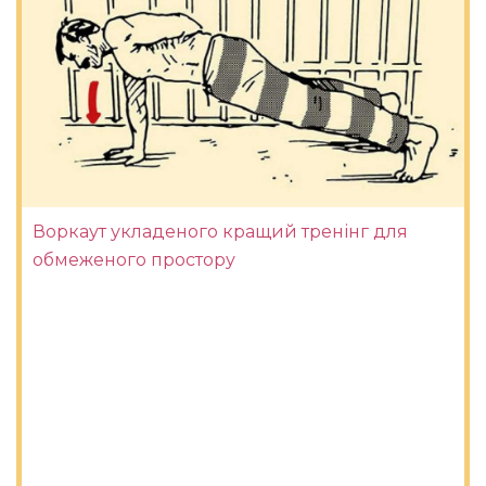
Воркаут укладеного кращий тренінг для
обмеженого простору