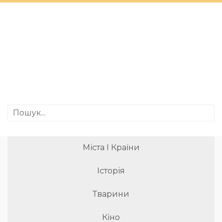
Міста І Країни
Історія
Тварини
Кіно