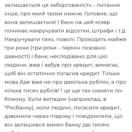
залишається ця заборгованість - питання
інше, про який трохи нижче. Головне, що
вона залишається! І банк на цей мізер
починає накручувати відсотки, штрафи і т.д.
Накручувати тихо, поволі. Проходить майже
три роки (три роки - термін позовної
давності) і банк, несподівано для цієї
людини, вже і забув про кредит, вимагає,
щоб він остаточно погасив кредит. Тільки
мова йде вже не про декілька рублях, а про
кілька тисяч рублів! І це ще так сказати по-
божому. Були випадки (наприклад, в
"Росбанку), коли людині, погасити кредит,
дзвонили через півроку і повідомляли, що
він залишився винен банку дві тисячі