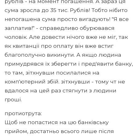
рублів - на момент погашення. А зараз ця
сума зросла до 35 тис. Рублів! Тобто нібито
непогашена сума просто вигадують! "Я все
заплатив!" - справедливо обурювався
чоловік. Але довести нічого вже не міг, так
як квитанції про оплату він вже встиг
благополучно викинути. А якщо людина
примудрявся їх зберегти і пред'явити банку,
то там, зітхнувши посилалися на
комп'ютерний збій. зітхнувши - тому чт не
вдалося на цей раз стягнути з людини
гроші.
протиотрута:
Щоб не попастися на цю банківську
прийом, достатньо всього лише після