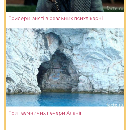
Трилери, зняті в реальних психлікарні
Три таємничих печери Аланії