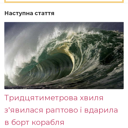
Наступна стаття
Тридцятиметрова хвиля
з'явилася раптово і вдарила
в борт корабля