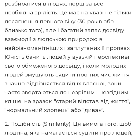
розбиратися в людях, перш за все
необхідна зрілість. Це має на увазі не тільки
досягнення певного віку (30 років або
близько того), але і багатий запас досвіду
взаємодії з людською природою в
найрізноманітніших і заплутаних її проявах.
Юність бачить людей у ​​вузькій перспективі
свого обмеженого досвіду, і коли молодих
людей змушують судити про тих, чиє життя
значно відрізняється від їх власної, вони
часто звертаються до незрілим і незгідним
кліше, на зразок: "старий відстав від життя",
"нормальний хлопець" або "дивак".
2. Подібність (Similarity). Ця вимога того, щоб
людина, яка намагається судити про людей,