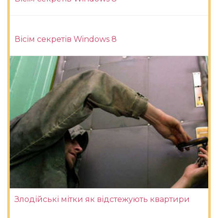
Вісім секретів Windows 8
Злодійські мітки як відстежують квартири