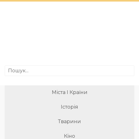
Міста І Країни
Історія
Тварини
Кіно