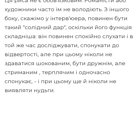
Ця риса не є обов'язковим. Романісти або
художники часто їм не володіють. З іншого
боку, скажімо у інтерв'юера, повинен бути
такий "солідний дар", оскільки його функція
складніша: він повинен спокійно слухати і в
той же час досліджувати, спонукати до
відвертості, але при цьому ніколи не
здаватися шокованим, бути дружнім, але
стриманим , терплячим і одночасно
спонукає, - і при цьому ще й ніколи не
виявляти нудьги.