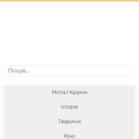
Міста І Країни
Історія
Тварини
Кіно