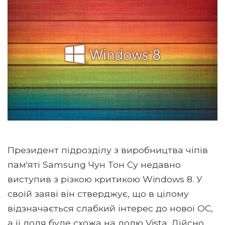
Президент підрозділу з виробництва чіпів
пам'яті Samsung Чун Тон Су недавно
виступив з різкою критикою Windows 8. У
своїй заяві він стверджує, що в цілому
відзначається слабкий інтерес до нової ОС,
а її доля буде схожа на долю Vista. Дійсно,