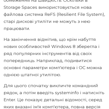
обмеження на швидкість. Оскільки в
Storage Spaces використовується нова
файлова система ReFS (Resilient File System),
старі дискові утиліти не можуть з нею
працювати.
На закінчення відмітив, що крім набуття
нових особливостей Windows 8 зберегла і
ряд популярних інструментів від своїх
попередниць. Наприклад, подивитися
основні параметри комп'ютера і ОС можна
однією штатної утилітою.
Для цього спочатку викличте командний
рядок, а потім введіть systeminfo і натисніть
Enter. Це показує детальні відомості, серед
яких вказані ім'я комп'ютера, повна версія