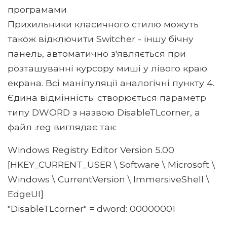
програмами
Прихильники класичного стилю можуть
також відключити Switcher - іншу бічну
панель, автоматично з'являється при
розташуванні курсору миші у лівого краю
екрана. Всі маніпуляції аналогічні пункту 4.
Єдина відмінність: створюється параметр
типу DWORD з назвою DisableTLcorner, а
файл .reg виглядає так:
Windows Registry Editor Version 5.00
[HKEY_CURRENT_USER \ Software \ Microsoft \
Windows \ CurrentVersion \ ImmersiveShell \
EdgeUI]
"DisableTLcorner" = dword: 00000001