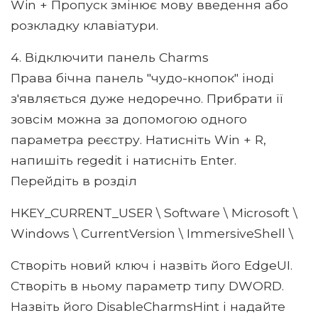
Win + Пропуск змінює мову введення або
розкладку клавіатури.
4. Відключити панель Charms
Права бічна панель "чудо-кнопок" іноді
з'являється дуже недоречно. Прибрати її
зовсім можна за допомогою одного
параметра реєстру. Натисніть Win + R,
напишіть regedit і натисніть Enter.
Перейдіть в розділ
HKEY_CURRENT_USER \ Software \ Microsoft \
Windows \ CurrentVersion \ ImmersiveShell \
Створіть новий ключ і назвіть його EdgeUI.
Створіть в ньому параметр типу DWORD.
Назвіть його DisableCharmsHint і надайте