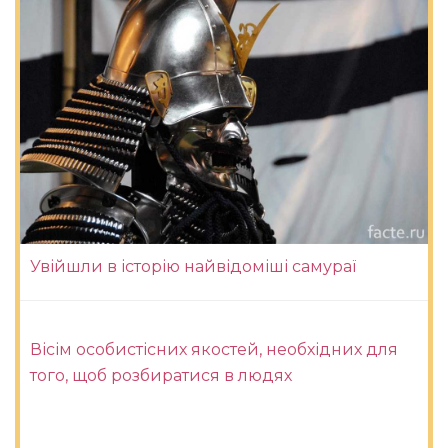
Увійшли в історію найвідоміші самураї
Вісім особистісних якостей, необхідних для
того, щоб розбиратися в людях