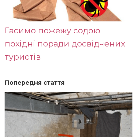
Гасимо пожежу содою
похідні поради досвідчених
туристів
Попередня стаття