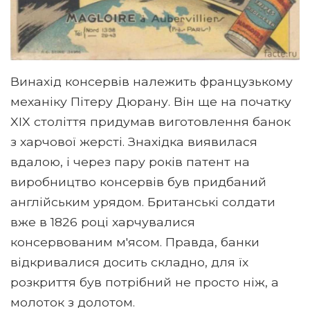
Винахід консервів належить французькому
механіку Пітеру Дюрану. Він ще на початку
XIX століття придумав виготовлення банок
з харчової жерсті. Знахідка виявилася
вдалою, і через пару років патент на
виробництво консервів був придбаний
англійським урядом. Британські солдати
вже в 1826 році харчувалися
консервованим м'ясом. Правда, банки
відкривалися досить складно, для їх
розкриття був потрібний не просто ніж, а
молоток з долотом.