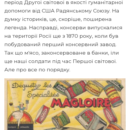
період Другої світової в якості гуманітарної
допомоги від США Радянському Союзу. На
думку істориків, це, скоріше, поширена
легенда. Насправді, консерви випускалися
на території Росії ще з 1870 року, коли був
побудований перший консервний завод.
Так що м'ясо, законсервоване в банки, їли
ще наші солдати під час Першої світової.
Але про все по порядку.