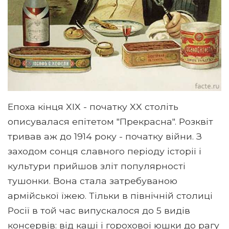
Епоха кінця XIX - початку XX століть
описувалася епітетом "Прекрасна". Розквіт
тривав аж до 1914 року - початку війни. З
заходом сонця славного періоду історії і
культури прийшов зліт популярності
тушонки. Вона стала затребуваною
армійської їжею. Тільки в північній столиці
Росії в той час випускалося до 5 видів
консервів: від каші і горохової юшки до рагу