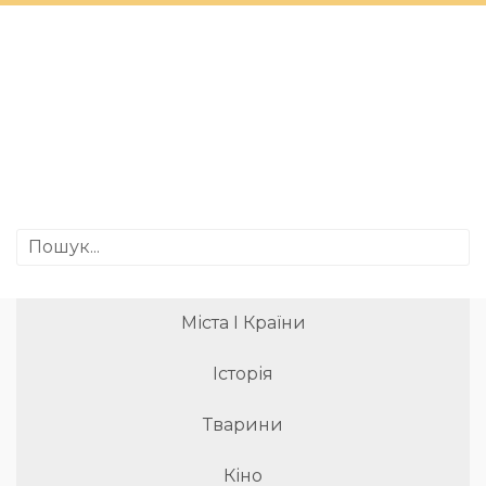
Міста І Країни
Історія
Тварини
Кіно