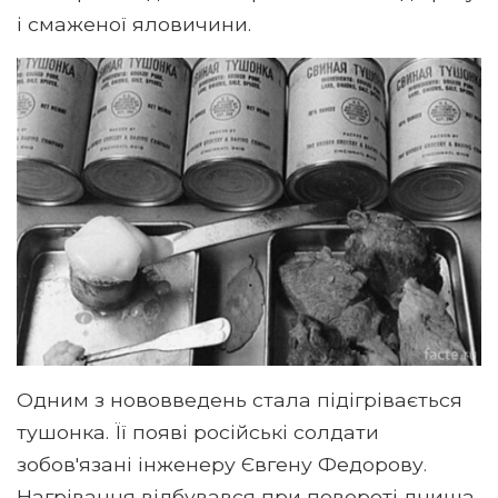
і смаженої яловичини.
Одним з нововведень стала підігрівається
тушонка. Її появі російські солдати
зобов'язані інженеру Євгену Федорову.
Нагрівання відбувався при повороті днища