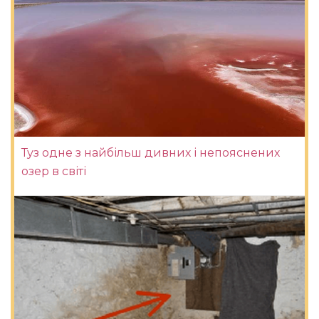
Туз одне з найбільш дивних і непояснених
озер в світі