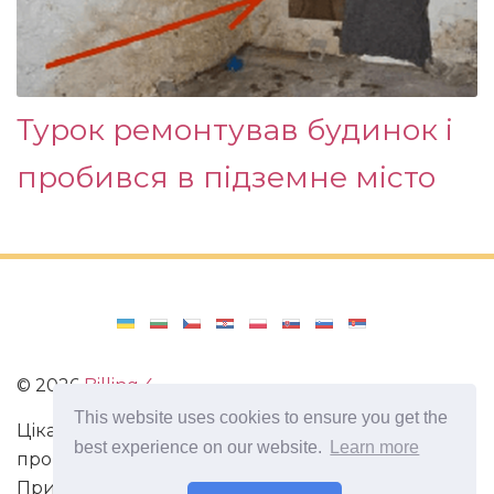
Турок ремонтував будинок і
пробився в підземне місто
©
2026
Billing 4
This website uses cookies to ensure you get the
Цікаві та захоплюючі факти з усього світу. Статті
best experience on our website.
Learn more
про виживання в непередбачених ситуаціях.
Пригоди, маршрути і спосіб життя сучасного