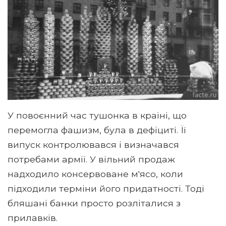
У повоєнний час тушонка в країні, що
перемогла фашизм, була в дефіциті. Її
випуск контролювався і визначався
потребами армії. У вільний продаж
надходило консервоване м'ясо, коли
підходили терміни його придатності. Тоді
бляшані банки просто розліталися з
прилавків.