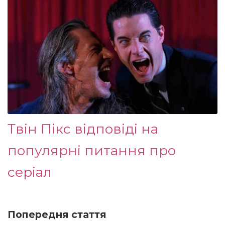
Твін Пікс відповіді на
популярні питання про
серіал
Попередня стаття