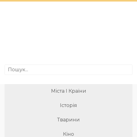
Міста І Країни
Історія
Тварини
Кіно