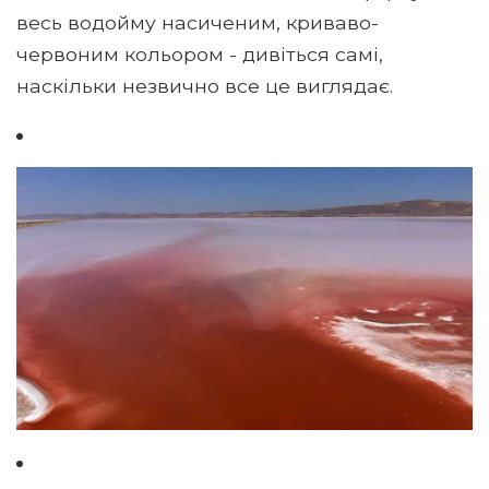
весь водойму насиченим, криваво-
червоним кольором - дивіться самі,
наскільки незвично все це виглядає.