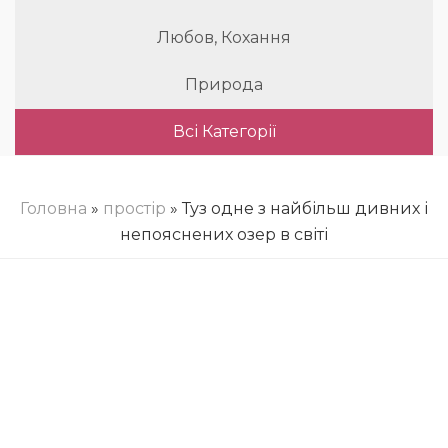
Любов, Кохання
Природа
Всі Категорії
Головна
»
простір
» Туз одне з найбільш дивних і
непояснених озер в світі