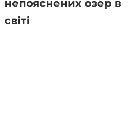
непояснених озер в
світі