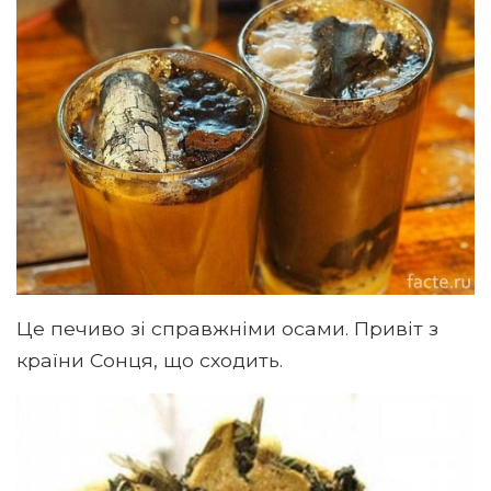
Це печиво зі справжніми осами. Привіт з
країни Сонця, що сходить.