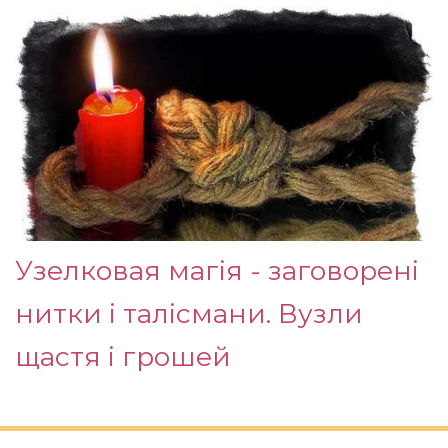
Узелковая магія - заговорені
нитки і талісмани. Вузли
щастя і грошей