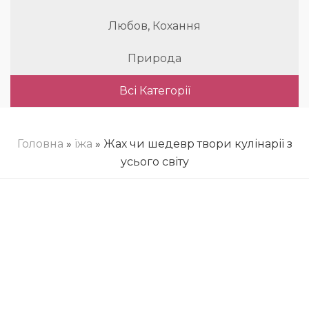
Любов, Кохання
Природа
Всі Категорії
Головна
»
їжа
» Жах чи шедевр твори кулінарії з
усього світу