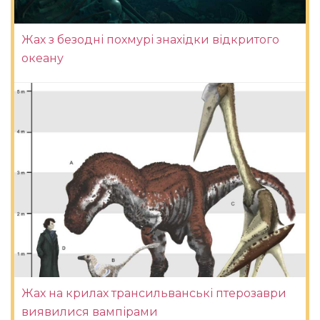
Жах з безодні похмурі знахідки відкритого
океану
Жах на крилах трансильванські птерозаври
виявилися вампірами