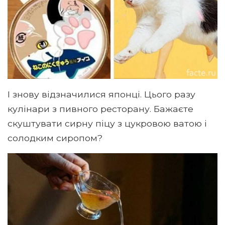
І знову відзначилися японці. Цього разу
кулінари з пивного ресторану. Бажаєте
скуштувати сирну піцу з цукровою ватою і
солодким сиропом?