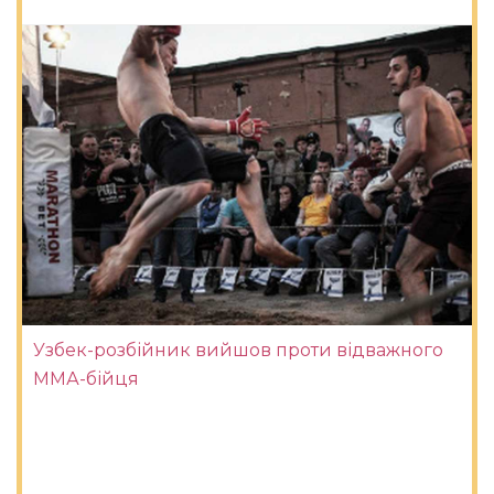
Узбек-розбійник вийшов проти відважного
ММА-бійця