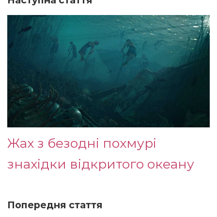
Жах з безодні похмурі
знахідки відкритого океану
Попередня стаття