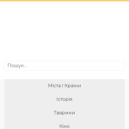
Міста І Країни
Історія
Тварини
Кіно