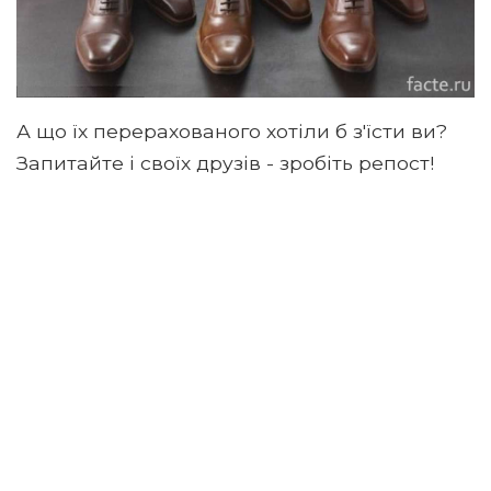
А що їх перерахованого хотіли б з'їсти ви?
Запитайте і своїх друзів - зробіть репост!