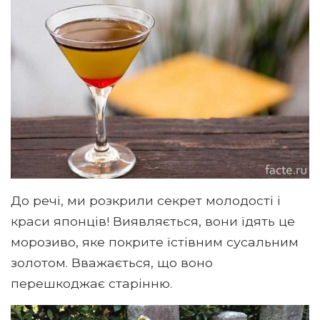
До речі, ми розкрили секрет молодості і
краси японців! Виявляється, вони їдять це
морозиво, яке покрите їстівним сусальним
золотом. Вважається, що воно
перешкоджає старінню.