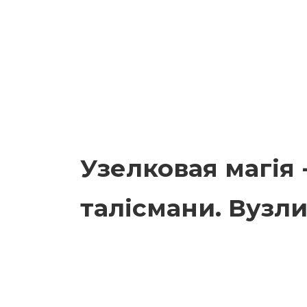
Узелковая магія 
талісмани. Вузли