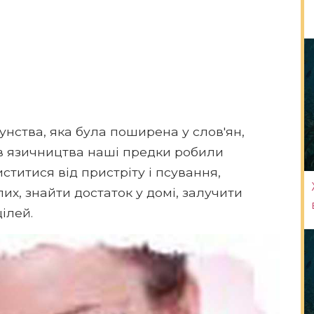
унства, яка була поширена у слов'ян,
ів язичництва наші предки робили
ститися від пристріту і псування,
лих, знайти достаток у домі, залучити
ілей.