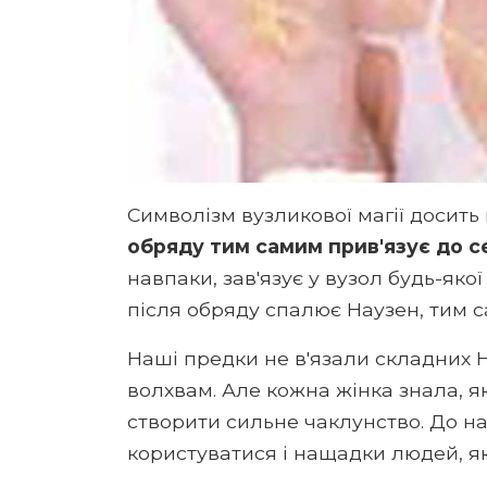
Символізм вузликової магії досить
обряду тим самим прив'язує до се
навпаки, зав'язує у вузол будь-якої
після обряду спалює Наузен, тим 
Наші предки не в'язали складних Н
волхвам. Але кожна жінка знала, 
створити сильне чаклунство. До н
користуватися і нащадки людей, які