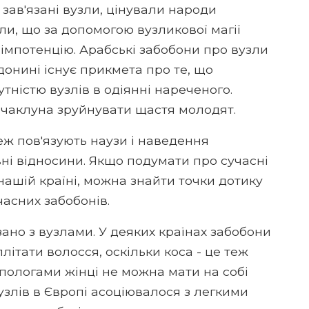
зав'язані вузли, цінували народи
или, що за допомогою вузликової магії
імпотенцію. Арабські забобони про вузли
 донині існує прикмета про те, що
тністю вузлів в одіянні нареченого.
 чаклуна зруйнувати щастя молодят.
ж пов'язують наузи і наведення
вні відносини. Якщо подумати про сучасні
 нашій країні, можна знайти точки дотику
учасних забобонів.
ано з вузлами. У деяких країнах забобони
ітати волосся, оскільки коса - це теж
 пологами жінці не можна мати на собі
узлів в Європі асоціювалося з легкими