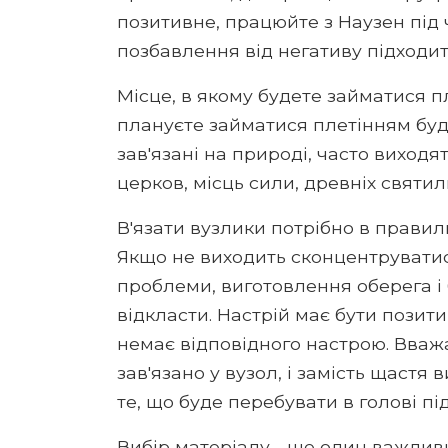
позитивне, працюйте з Наузен під 
позбавлення від негативу підходит
Місце, в якому будете займатися п
плануєте займатися плетінням буди
зав'язані на природі, часто виходя
церков, місць сили, древніх святи
В'язати вузлики потрібно в правил
Якщо не виходить сконцентруватися
проблеми, виготовлення оберега і
відкласти. Настрій має бути позит
немає відповідного настрою. Вваж
зав'язано у вузол, і замість щастя 
те, що буде перебувати в голові під
Вибір матеріалу - ще один важливи