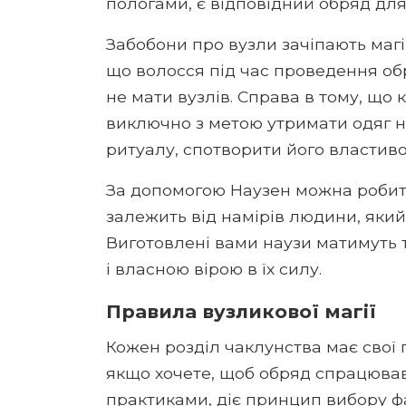
пологами, є відповідний обряд для
Забобони про вузли зачіпають магі
що волосся під час проведення обр
не мати вузлів. Справа в тому, що 
виключно з метою утримати одяг на
ритуалу, спотворити його властиво
За допомогою Наузен можна робити 
залежить від намірів людини, який 
Виготовлені вами наузи матимуть т
і власною вірою в їх силу.
Правила вузликової магії
Кожен розділ чаклунства має свої 
якщо хочете, щоб обряд спрацював.
практиками, діє принцип вибору фа