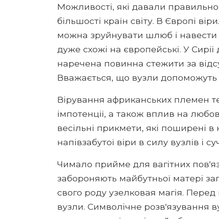
Можливості, які давали правильно 
більшості країн світу. В Європі вір
можна зруйнувати шлюб і навести 
дуже схожі на європейські. У Сирії
наречена повинна стежити за відсу
Вважається, що вузли допоможуть
Вірування африканських племен те
імпотенції, а також вплив на любо
весільні прикмети, які поширені в
напівзабутої віри в силу вузлів і с
Чимало прийме для вагітних пов'яз
забороняють майбутньої матері запл
свого роду узелковая магія. Перед
вузли. Символічне розв'язування в