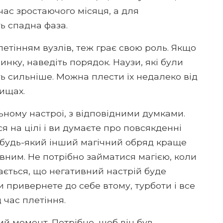
час зростаючого місяця, а для
ь спадна фаза.
летінням вузлів, теж грає свою роль. Якщо
нку, наведіть порядок. Наузи, які були
ть сильніше. Можна плести їх недалеко від
лищах.
ьному настрої, з відповідними думками.
 на цілі і ви думаєте про повсякденні
 будь-який інший магічний обряд краще
ивним. Не потрібно займатися магією, коли
ається, що негативний настрій буде
ви привернете до себе втому, турботи і все
 час плетіння.
й момент. Потрібно, щоб він був