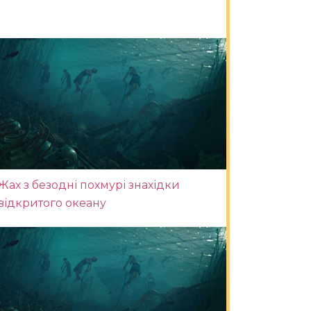
Жах з безодні похмурі знахідки
відкритого океану