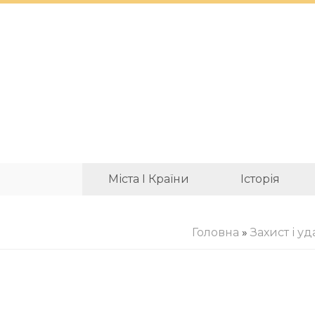
Міста І Країни
Історія
Головна
»
Захист і уд