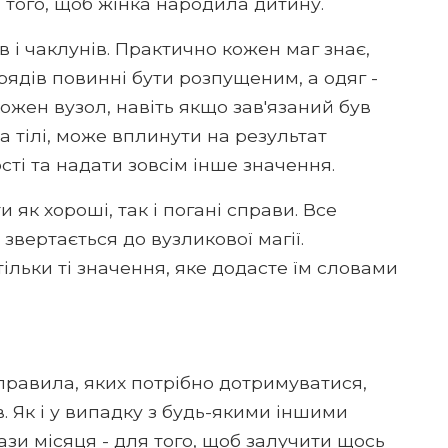
 того, щоб жінка народила дитину.
в і чаклунів. Практично кожен маг знає,
ядів повинні бути розпущеним, а одяг -
кожен вузол, навіть якщо зав'язаний був
 тілі, може вплинути на результат
сті та надати зовсім інше значення.
як хороші, так і погані справи. Все
звертається до вузликової магії.
ільки ті значення, яке додасте їм словами
правила, яких потрібно дотримуватися,
 Як і у випадку з будь-якими іншими
зи місяця - для того, щоб залучити щось