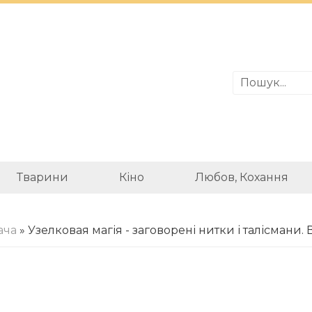
Тварини
Кіно
Любов, Кохання
ача
» Узелковая магія - заговорені нитки і талісмани.