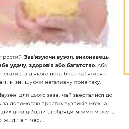
 простий.
Зав'язуючи вузол, виконавець
бе удачу, здоров'я або багатство
. Або,
 негатив, від якого потрібно позбутися, і
самим знищуючи негативну прив'язку.
аузен, для цього зазвичай зверталися до
як за допомогою простих вузликів можна
аших днів дійшли ці обряди, якими можуть
 жили в ті часи.