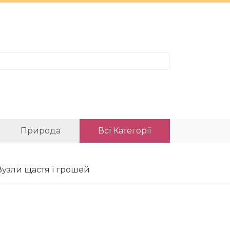
Природа
Всі Категорії
 Вузли щастя і грошей