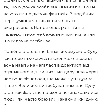
рідним. Але батьки відмовлялися вірити в
те, що їх дочка особлива і вважали, що це
всього лише дитяча фантазія. З подібним
нерозумінням стикаються багато
екстрасенсів. Наприклад, рідні Анни
Гальерс також не бажали миритися з тим,
що їх дочка особлива.
Подібне ставлення близьких змусило Сулу
Іскандер приховувати свої можливості, і
вона навіть намагалася відректися від
отриманого від Вищих Сил дару. Але через
час вона зізналася, що може чути думки
інших. Великим випробуванням для Сулу
став той факт, що навколо неї знаходилися
люди, які часто брехали і знаючи їхні думки