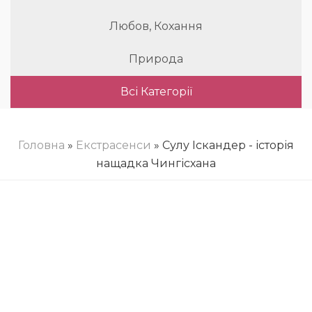
Любов, Кохання
Природа
Всі Категорії
Головна
»
Екстрасенси
» Сулу Іскандер - історія
нащадка Чингісхана