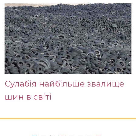
Сулабія найбільше звалище
шин в світі