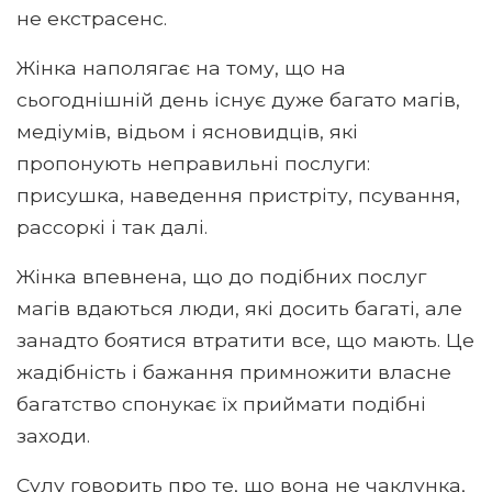
не екстрасенс.
Жінка наполягає на тому, що на
сьогоднішній день існує дуже багато магів,
медіумів, відьом і ясновидців, які
пропонують неправильні послуги:
присушка, наведення пристріту, псування,
рассоркі і так далі.
Жінка впевнена, що до подібних послуг
магів вдаються люди, які досить багаті, але
занадто боятися втратити все, що мають. Це
жадібність і бажання примножити власне
багатство спонукає їх приймати подібні
заходи.
Сулу говорить про те, що вона не чаклунка,