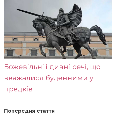
Божевільні і дивні речі, що
вважалися буденними у
предків
Попередня стаття