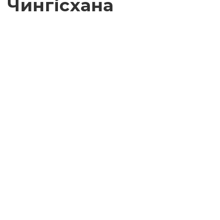
Чингісхана