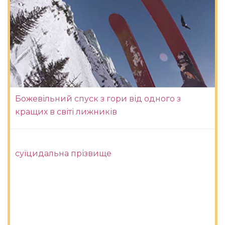
Божевільний спуск з гори від одного з
кращих в світі лижників
суїцидальна прізвище