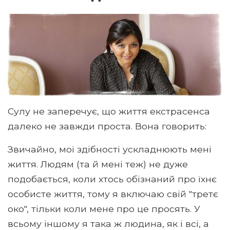
Сулу не заперечує, що життя екстрасенса
далеко не завжди проста. Вона говорить:
Звичайно, мої здібності ускладнюють мені
життя. Людям (та й мені теж) не дуже
подобається, коли хтось обізнаний про їхнє
особисте життя, тому я включаю свій "третє
око", тільки коли мене про це просять. У
всьому іншому я така ж людина, як і всі, а