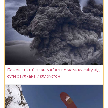
Божевільний план NASA з порятунку світу від
супервулкана Йєллоустон