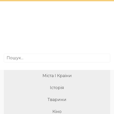
Міста І Країни
Історія
Тварини
Кіно