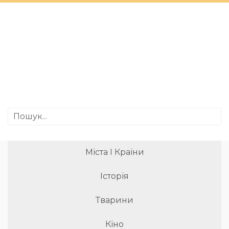
Міста І Країни
Історія
Тварини
Кіно