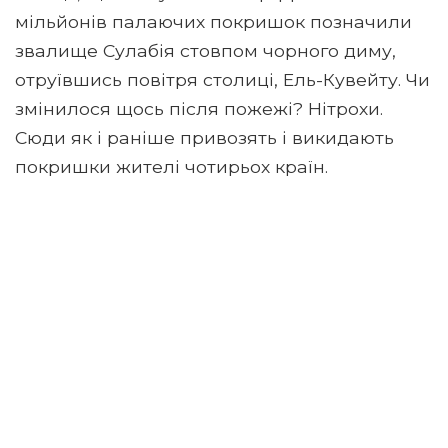
мільйонів палаючих покришок позначили
звалище Сулабія стовпом чорного диму,
отруївшись повітря столиці, Ель-Кувейту. Чи
змінилося щось після пожежі? Нітрохи.
Сюди як і раніше привозять і викидають
покришки жителі чотирьох країн.