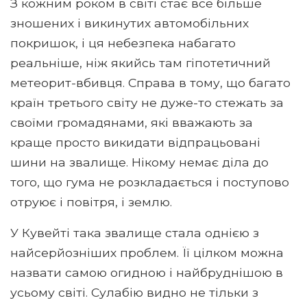
З кожним роком в світі стає все більше
зношених і викинутих автомобільних
покришок, і ця небезпека набагато
реальніше, ніж якийсь там гіпотетичний
метеорит-вбивця. Справа в тому, що багато
країн третього світу не дуже-то стежать за
своїми громадянами, які вважають за
краще просто викидати відпрацьовані
шини на звалище. Нікому немає діла до
того, що гума не розкладається і поступово
отруює і повітря, і землю.
У Кувейті така звалище стала однією з
найсерйозніших проблем. Її цілком можна
назвати самою огидною і найбруднішою в
усьому світі. Сулабію видно не тільки з