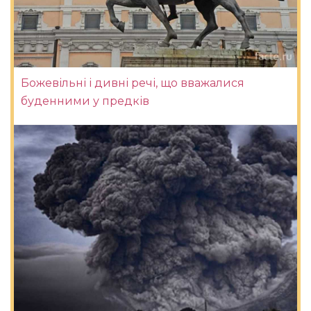
Божевільні і дивні речі, що вважалися
буденними у предків