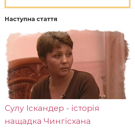
Наступна стаття
Сулу Іскандер - історія
нащадка Чингісхана