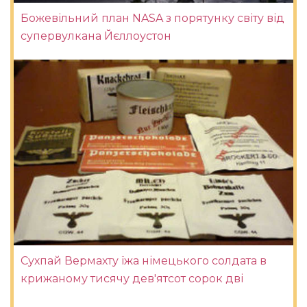
Божевільний план NASA з порятунку світу від
супервулкана Йєллоустон
Сухпай Вермахту їжа німецького солдата в
крижаному тисячу дев'ятсот сорок дві