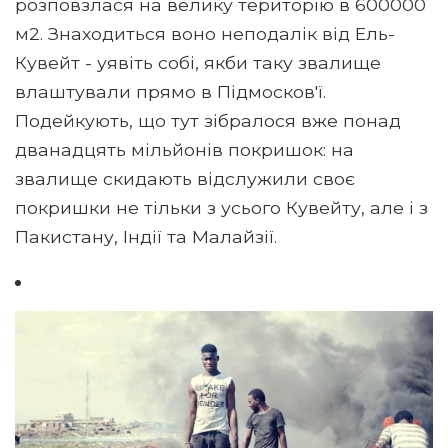
розповзлася на велику територію в 600000
м2. Знаходиться воно неподалік від Ель-
Кувейт - уявіть собі, якби таку звалище
влаштували прямо в Підмосков'ї.
Подейкують, що тут зібралося вже понад
дванадцять мільйонів покришок: на
звалище скидають відслужили своє
покришки не тільки з усього Кувейту, але і з
Пакистану, Індії та Малайзії.