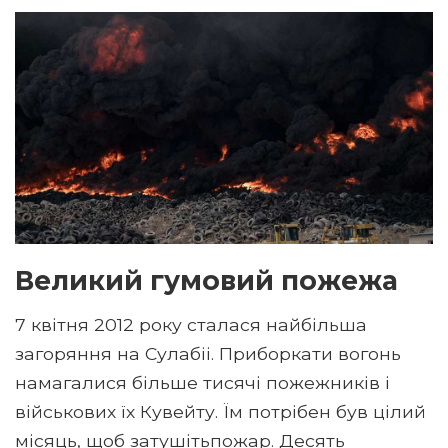
Великий гумовий пожежа
7 квітня 2012 року сталася найбільша
загоряння на Сулабіі. Приборкати вогонь
намагалися більше тисячі пожежників і
військових їх Кувейту. Їм потрібен був цілий
місяць, щоб затушітьпожар. Десять