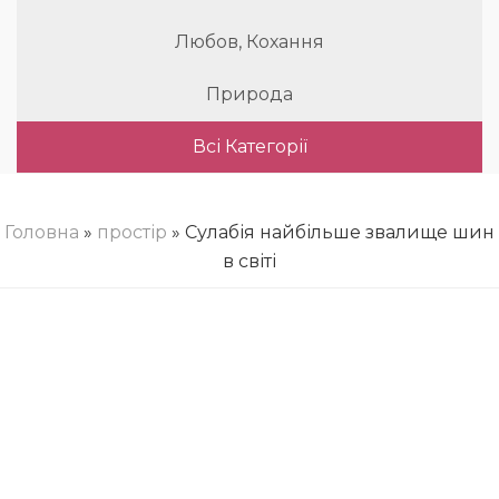
Любов, Кохання
Природа
Всі Категорії
Головна
»
простір
» Сулабія найбільше звалище шин
в світі