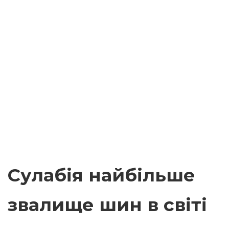
Сулабія найбільше
звалище шин в світі