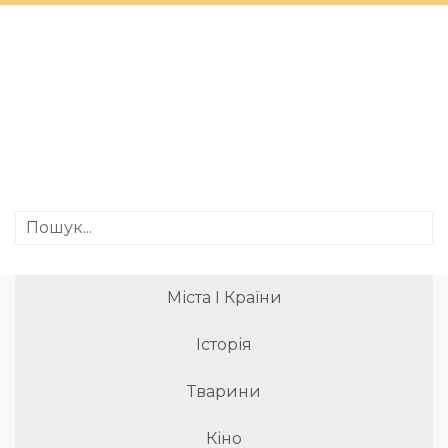
Міста І Країни
Історія
Тварини
Кіно