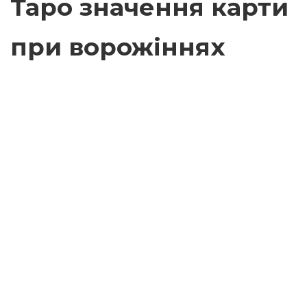
Таро значення карти
при ворожіннях