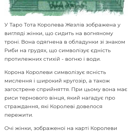
У Таро Тота Королева Жезлів зображена у
вигляді жінки, що сидить на вогняному
троні. Вона одягнена в обладунки зі знаком
Риби на грудях, що символізує єдність
протилежних стихій - вогню і води.
Корона Королеви символізує ясність
мислення і широкий кругозір, а також
загострене сприйняття. При цьому вона має
риси тернового вінця, який нагадує про
страждання, які Королеві довелося
пережити.
Очі жінки, зображеної на карті Королеви