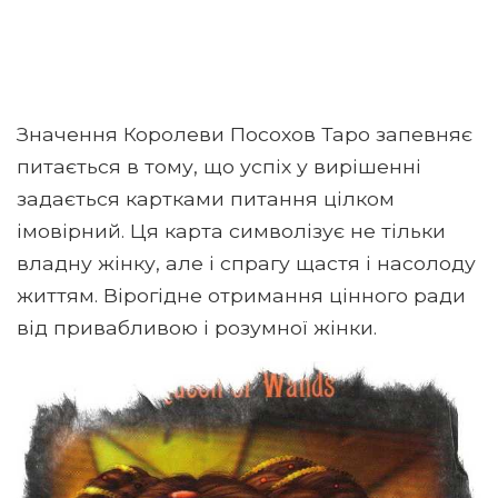
Значення Королеви Посохов Таро запевняє
питається в тому, що успіх у вирішенні
задається картками питання цілком
імовірний. Ця карта символізує не тільки
владну жінку, але і спрагу щастя і насолоду
життям. Вірогідне отримання цінного ради
від привабливою і розумної жінки.