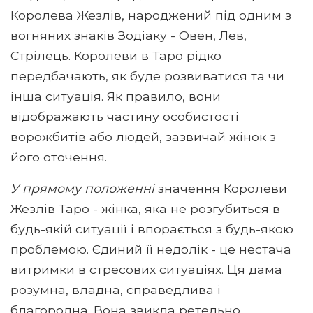
Королева Жезлів, народжений під одним з
вогняних знаків Зодіаку - Овен, Лев,
Стрілець. Королеви в Таро рідко
передбачають, як буде розвиватися та чи
інша ситуація. Як правило, вони
відображають частину особистості
ворожбитів або людей, зазвичай жінок з
його оточення.
У прямому положенні
значення Королеви
Жезлів Таро - жінка, яка не розгубиться в
будь-якій ситуації і впорається з будь-якою
проблемою. Єдиний її недолік - це нестача
витримки в стресових ситуаціях. Ця дама
розумна, владна, справедлива і
благородна. Вона звикла ретельно