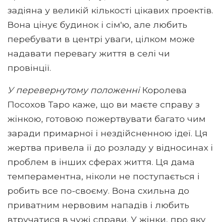
задіяна у великій кількості цікавих проектів.
Вона цінує будинок і сім'ю, але любить
перебувати в центрі уваги, цілком може
надавати перевагу життя в селі чи
провінції.
У перевернутому положенні
Королева
Посохов Таро каже, що ви маєте справу з
жінкою, готовою пожертвувати багато чим
заради примарної і нездійсненною ідеї. Ця
жертва привела її до розладу у відносинах і
проблем в інших сферах життя. Ця дама
темпераментна, ніколи не поступається і
робить все по-своєму. Вона схильна до
приватним нервовим нападів і любить
втручатися в чужі справи. У жінки, про яку