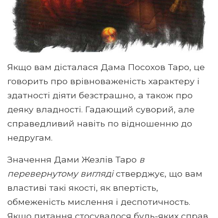
Якщо вам дісталася Дама Посохов Таро, це
говорить про врівноваженість характеру і
здатності діяти безстрашно, а також про
деяку владності. Гадающий суворий, але
справедливий навіть по відношенню до
недругам.
Значення Дами Жезлів Таро
в
перевернутому вигляді
стверджує, що вам
властиві такі якості, як впертість,
обмеженість мислення і деспотичность.
Якщо питання стосувалося будь-яких справ,