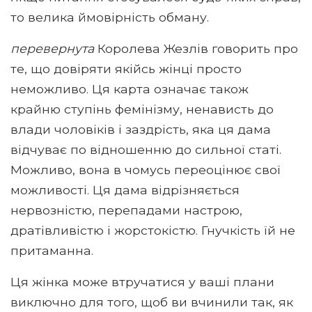
то велика ймовірність обману.
перевернута
Королева Жезлів говорить про
те, що довіряти якійсь жінці просто
неможливо. Ця карта означає також
крайню ступінь фемінізму, ненависть до
влади чоловіків і заздрість, яка ця дама
відчуває по відношенню до сильної статі.
Можливо, вона в чомусь переоцінює свої
можливості. Ця дама відрізняється
нервозністю, перепадами настрою,
дратівливістю і жорстокістю. Гнучкість їй не
притаманна.
Ця жінка може втручатися у ваші плани
виключно для того, щоб ви вчинили так, як