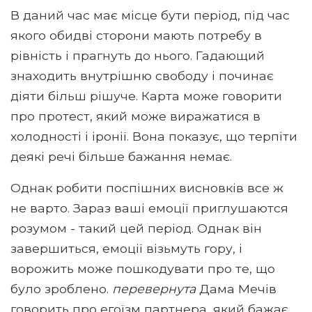
В даний час має місце бути період, під час
якого обидві сторони мають потребу в
рівність і прагнуть до нього. Гадающий
знаходить внутрішню свободу і починає
діяти більш рішуче. Карта може говорити
про протест, який може виражатися в
холодності і іронії. Вона показує, що терпіти
деякі речі більше бажання немає.
Однак робити поспішних висновків все ж
не варто. Зараз ваші емоції приглушаются
розумом - такий цей період. Однак він
завершиться, емоції візьмуть гору, і
ворожить може пошкодувати про те, що
було зроблено.
перевернута
Дама Мечів
говорить про егоїзм партнера, який бажає