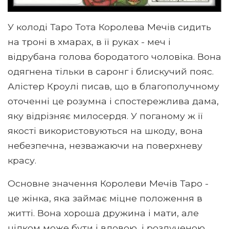
У колоді Таро Тота Королева Мечів сидить
на троні в хмарах, в її руках - меч і
відрубана голова бородатого чоловіка. Вона
одягнена тільки в саронг і блискучий пояс.
Алістер Кроулі писав, що в благополучному
оточенні це розумна і спостережлива дама,
яку відрізняє милосердя. У поганому ж її
якості використовуються на шкоду, вона
небезпечна, незважаючи на поверхневу
красу.
Основне значення Королеви Мечів Таро -
це жінка, яка займає міцне положення в
житті. Вона хороша дружина і мати, але
цілком може бути і вдовою, і розлученою