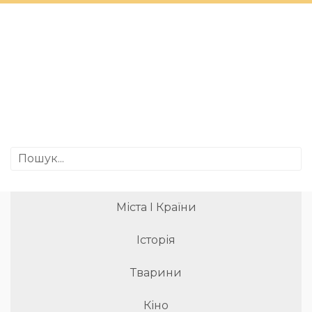
Міста І Країни
Історія
Тварини
Кіно