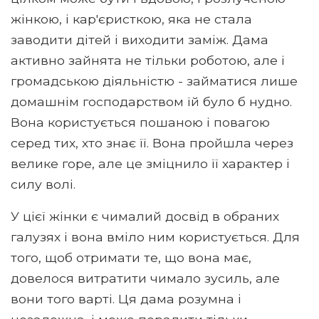
жінкою, і кар'єристкою, яка не стала
заводити дітей і виходити заміж. Дама
активно зайнята не тільки роботою, але і
громадською діяльністю - займатися лише
домашнім господарством їй було б нудно.
Вона користується пошаною і повагою
серед тих, хто знає її. Вона пройшла через
велике горе, але це зміцнило її характер і
силу волі.
У цієї жінки є чималий досвід в обраних
галузях і вона вміло ним користується. Для
того, щоб отримати те, що вона має,
довелося витратити чимало зусиль, але
вони того варті. Ця дама розумна і