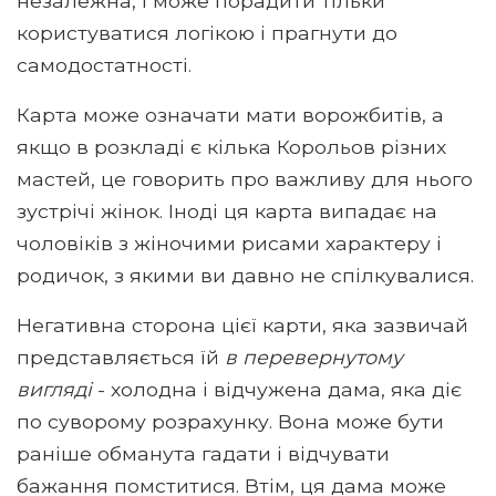
незалежна, і може порадити тільки
користуватися логікою і прагнути до
самодостатності.
Карта може означати мати ворожбитів, а
якщо в розкладі є кілька Корольов різних
мастей, це говорить про важливу для нього
зустрічі жінок. Іноді ця карта випадає на
чоловіків з жіночими рисами характеру і
родичок, з якими ви давно не спілкувалися.
Негативна сторона цієї карти, яка зазвичай
представляється їй
в перевернутому
вигляді
- холодна і відчужена дама, яка діє
по суворому розрахунку. Вона може бути
раніше обманута гадати і відчувати
бажання помститися. Втім, ця дама може