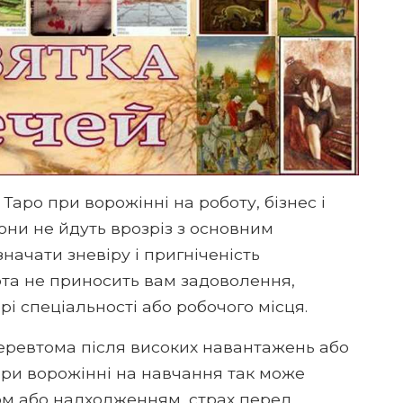
Таро при ворожінні на роботу, бізнес і
вони не йдуть врозріз з основним
начати зневіру і пригніченість
та не приносить вам задоволення,
і спеціальності або робочого місця.
перевтома після високих навантажень або
При ворожінні на навчання так може
м або надходженням, страх перед