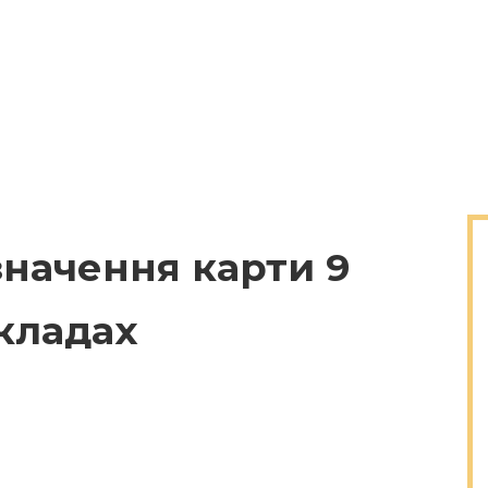
 значення карти 9
зкладах