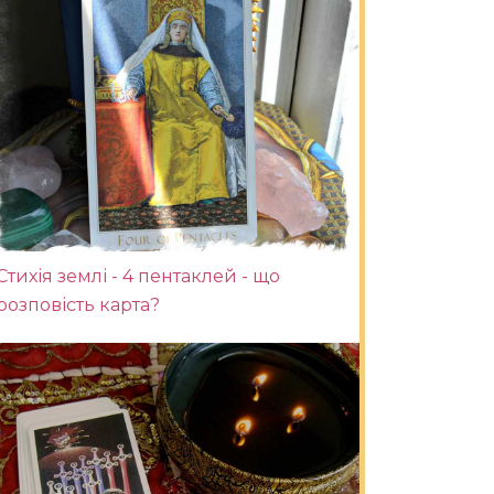
Стихія землі - 4 пентаклей - що
розповість карта?