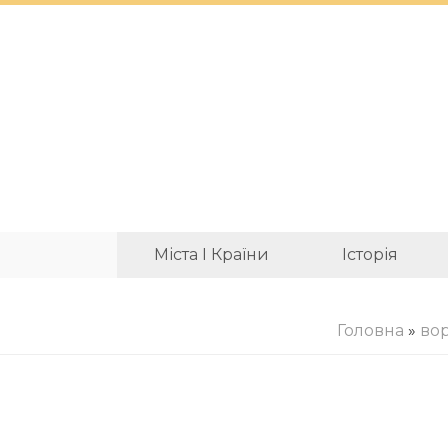
Міста І Країни
Історія
Головна
»
во