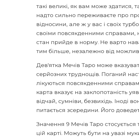
такі великі, як вам може здатися, 
надто сильно переживаєте про про
відносини, але ж у вас і своїх турб
своїми повсякденними справами, н
стан прийде в норму. Не варто н
тим більше, незалежно від можлив
Дев'ятка Мечів Таро може вказува
серйозних труднощів. Поганий наст
лікуються повсякденними справами
карта вказує на заклопотаність у
відчай, сумніви, безвихідь. Іноді в
питається зсередини. Його доведет
Значення 9 Мечів Таро стосується
цій карті. Можуть бути на увазі муки