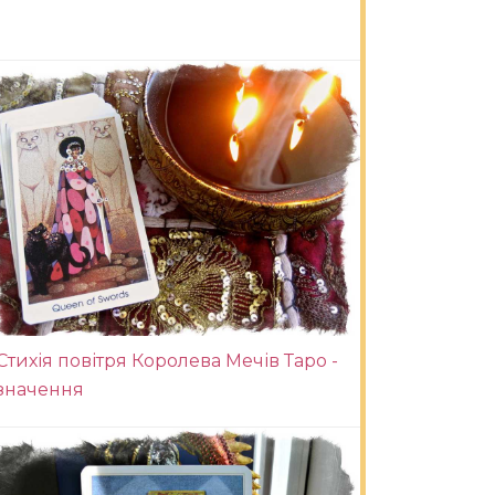
Стихія повітря Королева Мечів Таро -
значення