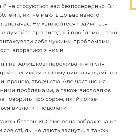
та й не стосуються вас безпосередньо. Ви
блеми, які не мають до вас явного
от вистачає. Не хвилюйтеся і займіться
е думайте про вигадані проблеми, і ваш
авантажувати себе чужими проблемами,
ості впоратися з ними.
ти і на залишкові переживання після
рій і песимізм в цьому випадку відмінно
, працею, творчістю. Але частіше ця
явними проблемами, а також висловлює
она говорить про сором, який гризе
ься визнати і подолати.
 також безсоння. Саме вона зображена на
 совісті, які не дають заснути, а також