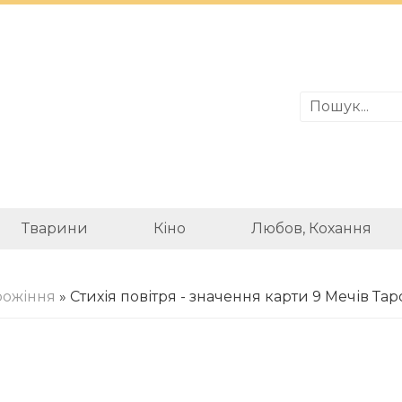
Тварини
Кіно
Любов, Кохання
рожіння
» Стихія повітря - значення карти 9 Мечів Тар