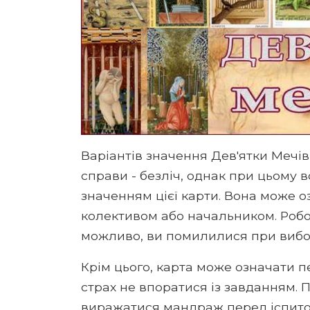
Варіантів значення Дев'ятки Мечів 
справи - безліч, однак при цьому 
значенням цієї карти. Вона може оз
колективом або начальником. Робо
можливо, ви помилилися при вибор
Крім цього, карта може означати 
страх не впоратися із завданням. 
виражатися мандраж перед іспито