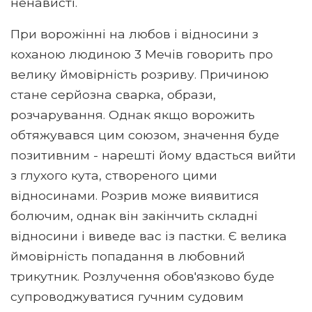
ненависті.
При ворожінні на любов і відносини з
коханою людиною 3 Мечів говорить про
велику ймовірність розриву. Причиною
стане серйозна сварка, образи,
розчарування. Однак якщо ворожить
обтяжувався цим союзом, значення буде
позитивним - нарешті йому вдасться вийти
з глухого кута, створеного цими
відносинами. Розрив може виявитися
болючим, однак він закінчить складні
відносини і виведе вас із пастки. Є велика
ймовірність попадання в любовний
трикутник. Розлучення обов'язково буде
супроводжуватися гучним судовим