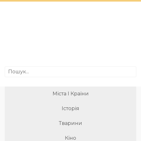
Міста І Країни
Історія
Тварини
Кіно