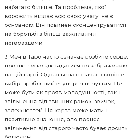
набагато більше. Та проблема, якої
ворожить віддає всю свою увагу, не є
основною. Він повинен сконцентруватися
на боротьбі з більш важливими
негараздами.
3 Мечів Таро часто означає розбите серце,
про що легко здогадатися по зображенню
на цій карті. Однак вона означає скоріше
вибір, зроблений всупереч почуттям. Це
може бути як прояв малодушності, так і
звільнення від звичних рамок, звичок,
залежностей. Ця карта може мати і
позитивне значення, але процес
звільнення від старого часто буває досить
болючим.