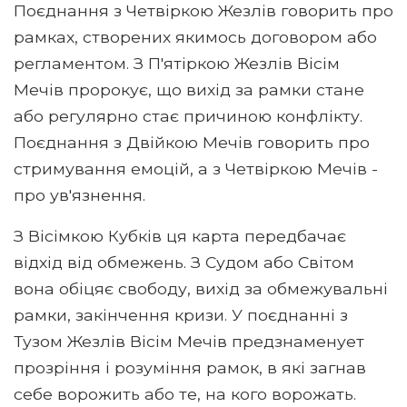
Поєднання з Четвіркою Жезлів говорить про
рамках, створених якимось договором або
регламентом. З П'ятіркою Жезлів Вісім
Мечів пророкує, що вихід за рамки стане
або регулярно стає причиною конфлікту.
Поєднання з Двійкою Мечів говорить про
стримування емоцій, а з Четвіркою Мечів -
про ув'язнення.
З Вісімкою Кубків ця карта передбачає
відхід від обмежень. З Судом або Світом
вона обіцяє свободу, вихід за обмежувальні
рамки, закінчення кризи. У поєднанні з
Тузом Жезлів Вісім Мечів предзнаменует
прозріння і розуміння рамок, в які загнав
себе ворожить або те, на кого ворожать.