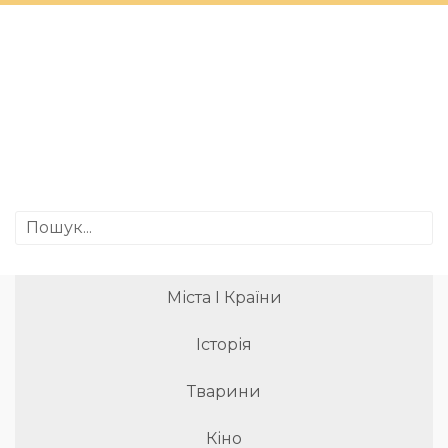
Міста І Країни
Історія
Тварини
Кіно