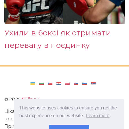
Ухили в боксі як отримати
перевагу в поєдинку
©
2026
Billing 4
This website uses cookies to ensure you get the
Цікаві та захоплюючі факти з усього світу. Статті
best experience on our website.
Learn more
про виживання в непередбачених ситуаціях.
Пригоди, маршрути і спосіб життя сучасного