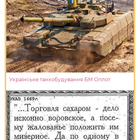
Українське танкобудування БМ Оплот