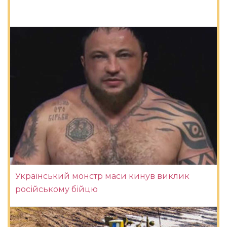
Український монстр маси кинув виклик
російському бійцю