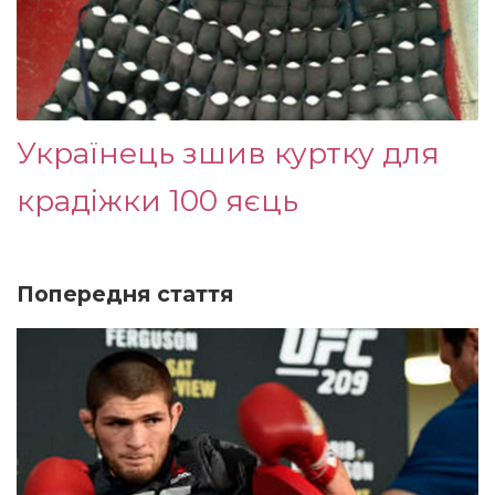
Українець зшив куртку для
крадіжки 100 яєць
Попередня стаття