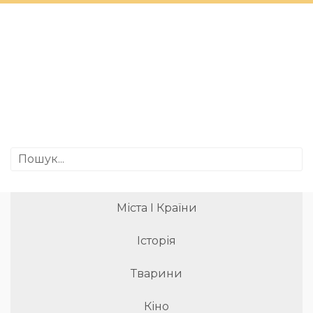
Міста І Країни
Історія
Тварини
Кіно