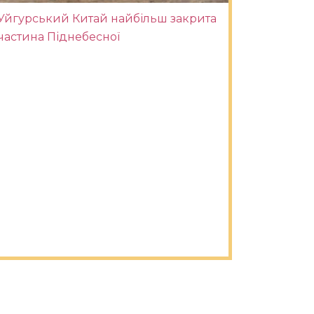
Уйгурський Китай найбільш закрита
частина Піднебесної