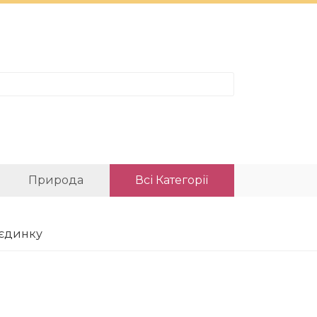
Природа
Всі Категорії
оєдинку