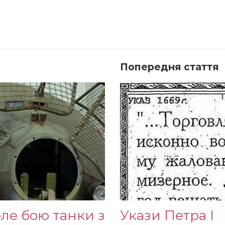
Попередня стаття
ле бою танки з
Укази Петра I