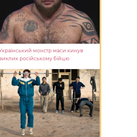
Український монстр маси кинув
виклик російському бійцю