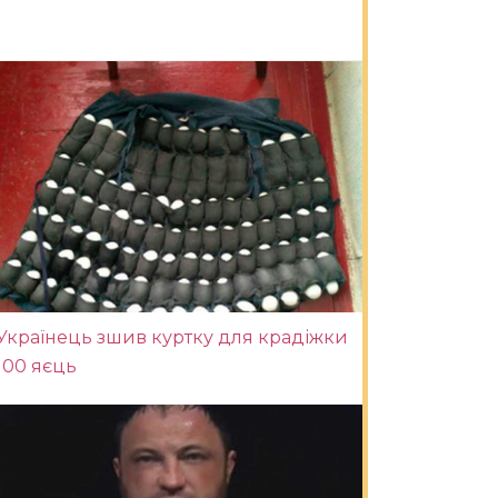
Українець зшив куртку для крадіжки
100 яєць