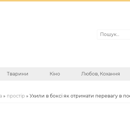
Тварини
Кіно
Любов, Кохання
а
»
простір
» Ухили в боксі як отримати перевагу в п