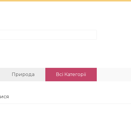
Природа
Всі Категорії
тися