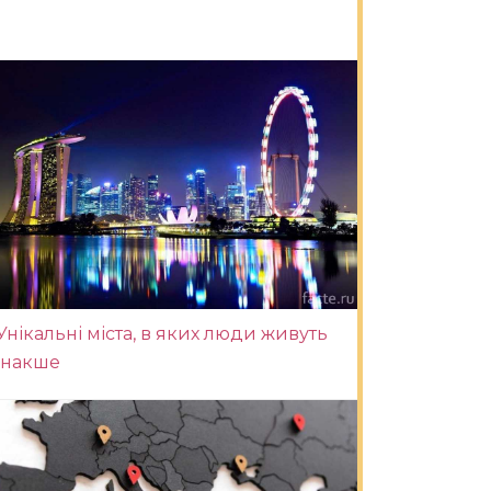
Унікальні міста, в яких люди живуть
інакше