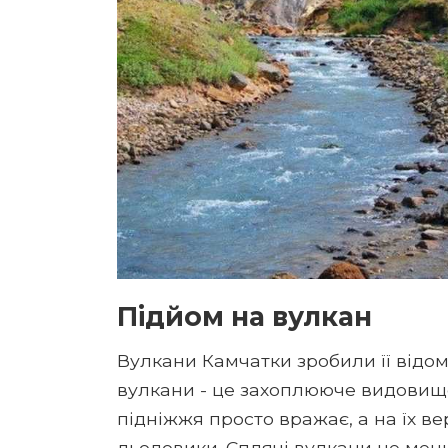
Підйом на вулкан
Вулкани Камчатки зробили її відомою 
вулкани - це захоплююче видовище,
підніжжя просто вражає, а на їх ве
льодовики. Сплячі вулкани не мен