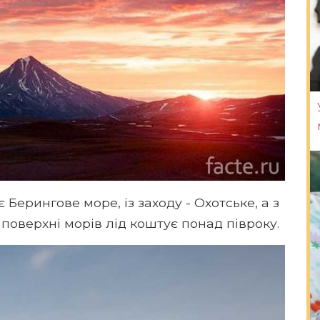
 Берингове море, із заходу - Охотське, а з
 поверхні морів лід коштує понад півроку.