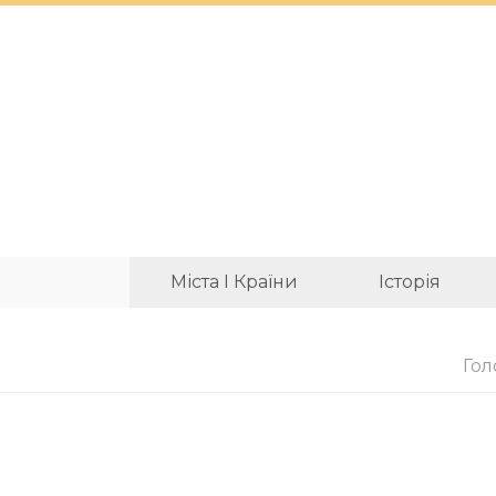
Міста І Країни
Історія
Гол