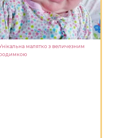
Унікальна малятко з величезним
родимкою