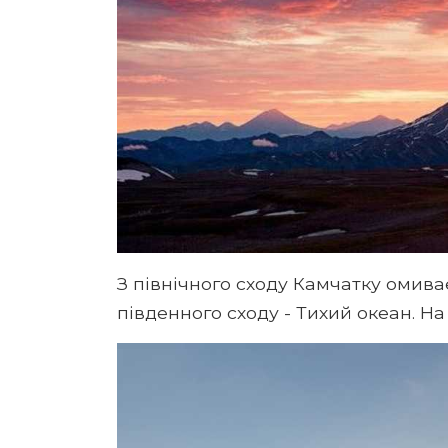
З північного сходу Камчатку омиває
південного сходу - Тихий океан. На