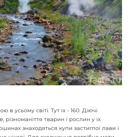
в усьому світі. Тут їх - 160. Діючі
 різноманіття тварин і рослин у їх
ршинах знаходяться купи застиглої лави і
ше цікаві. Для сходження потрібно мати