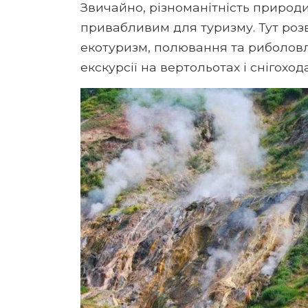
Звичайно, різноманітність природ
привабливим для туризму. Тут розв
екотуризм, полювання та риболовля
екскурсії на вертольотах і снігохо