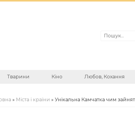
Тварини
Кіно
Любов, Кохання
овна
»
Міста і країни
» Унікальна Камчатка чим зайня