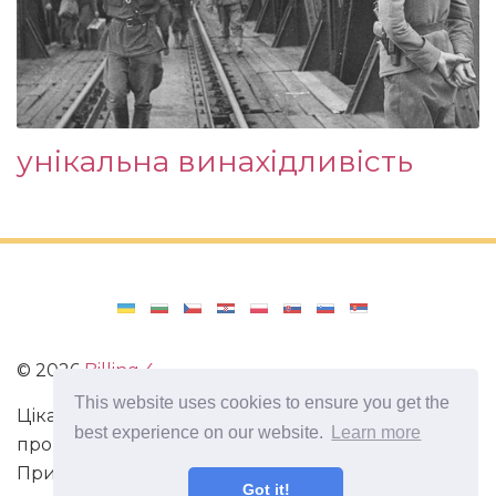
унікальна винахідливість
©
2026
Billing 4
This website uses cookies to ensure you get the
Цікаві та захоплюючі факти з усього світу. Статті
best experience on our website.
Learn more
про виживання в непередбачених ситуаціях.
Пригоди, маршрути і спосіб життя сучасного
Got it!