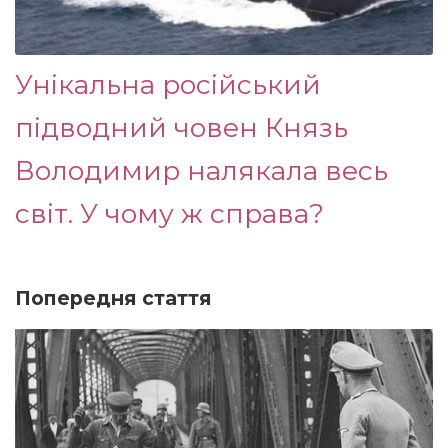
Унікальна російський
підводний човен Князь
Володимир налякала весь
світ. У чому ж справа?
Попередня стаття