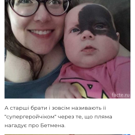
А старші брати і зовсім називають її
"супергеройчіком" через те, що пляма
нагадує про Бетмена.