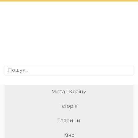
Міста І Країни
Історія
Тварини
Кіно