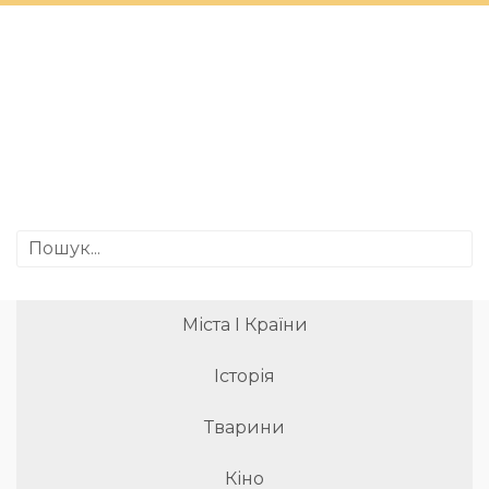
Міста І Країни
Історія
Тварини
Кіно