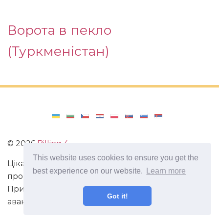
Ворота в пекло
(Туркменістан)
©
2026
Billing 4
This website uses cookies to ensure you get the
Цікаві та захоплюючі факти з усього світу. Статті
best experience on our website.
Learn more
про виживання в непередбачених ситуаціях.
Пригоди, маршрути і спосіб життя сучасного
Got it!
авантюриста. Все про мистецтво магії.