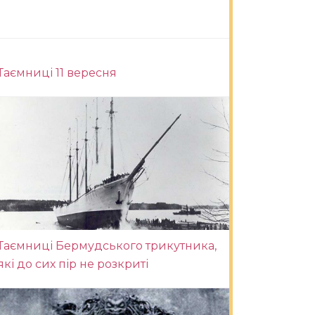
Таємниці 11 вересня
Таємниці Бермудського трикутника,
які до сих пір не розкриті