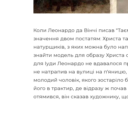
Коли Леонардо да Вінчі писав "Тає
значення двом постатям: Христа та
натурщиків, з яких можна було нап
знайти модель для образу Христа с
для Іуди Леонардо не вдавалося пр
не натрапив на вулиці на п'яницю, 
молодий чоловік, якого зостаріло
його в трактир, де відразу ж почав 
отямився, він сказав художнику, щ