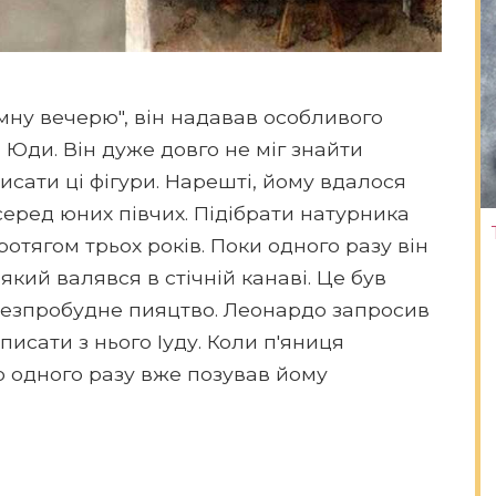
мну вечерю", він надавав особливого
 Юди. Він дуже довго не міг знайти
исати ці фігури. Нарешті, йому вдалося
еред юних півчих. Підібрати натурника
отягом трьох років. Поки одного разу він
який валявся в стічній канаві. Це був
 безпробудне пияцтво. Леонардо запросив
писати з нього Іуду. Коли п'яниця
о одного разу вже позував йому