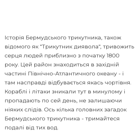
Історія Бермудського трикутника, також
відомого як "Трикутник диявола", тривожить
серця людей приблизно з початку 1800
року. Цей район знаходиться в західній
частині Північно-Атлантичного океану - і
там насправді відбувається якась чортівня.
Кораблі і літаки зникали тут в минулому і
пропадають по сей день, не залишаючи
ніяких слідів. Ось кілька головних загадок
Бермудського трикутника - тримайтеся
подалі від тих вод.