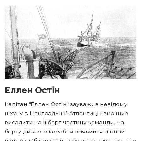
Еллен Остін
Капітан "Еллен Остін" зауважив невідому
шхуну в Центральній Атлантиці і вирішив
висадити на її борт частину команди. На
борту дивного корабля виявився цінний
вантаж. Обидва судна рушили в Бостон, але