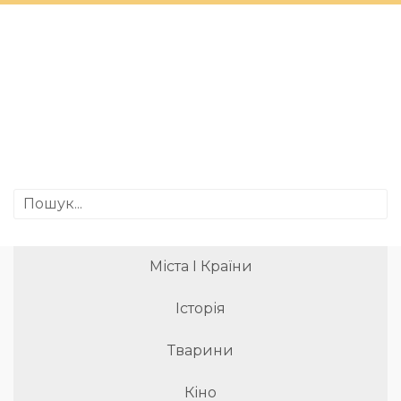
Міста І Країни
Історія
Тварини
Кіно