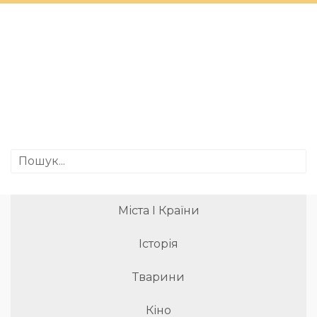
Міста І Країни
Історія
Тварини
Кіно