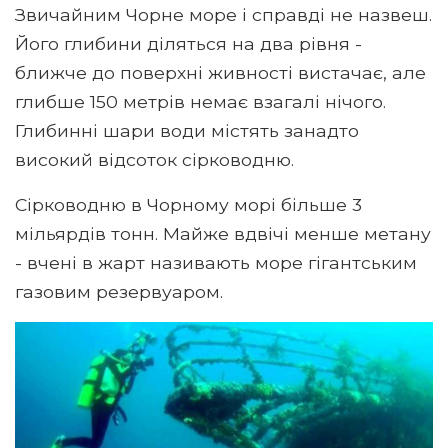
Звичайним Чорне море і справді не назвеш.
Його глибини діляться на два рівня -
ближче до поверхні живності вистачає, але
глибше 150 метрів немає взагалі нічого.
Глибинні шари води містять занадто
високий відсоток сірководню.
Сірководню в Чорному морі більше 3
мільярдів тонн. Майже вдвічі менше метану
- вчені в жарт називають море гігантським
газовим резервуаром.