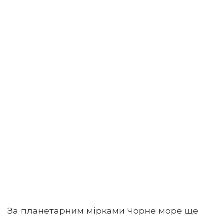
За планетарним мірками Чорне море ще