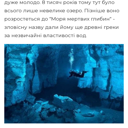
дуже молодо. 8 тисяч років тому тут було
всього лише невелике озеро. Пізніше воно
розростеться до "Моря мертвих глибин" -
зловісну назву дали йому ще древні греки
за незвичайні властивості вод.